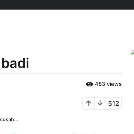
 badi
483
views
512
g susah…