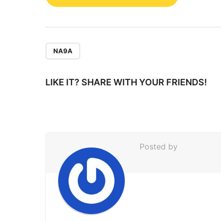
o
s
t
P
NA9A
a
g
LIKE IT? SHARE WITH YOUR FRIENDS!
i
n
a
t
Posted by
i
o
n