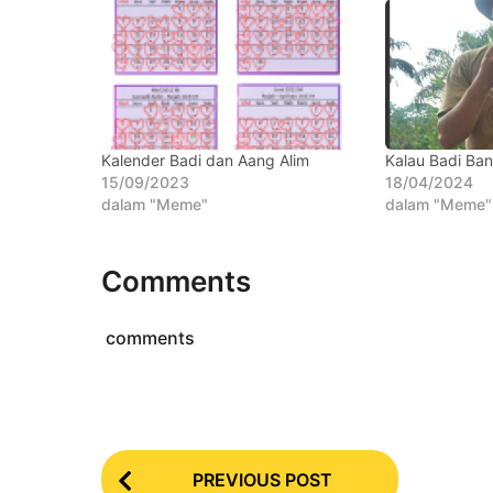
h
u
n
a
g
o
Kalender Badi dan Aang Alim
Kalau Badi Ba
15/09/2023
18/04/2024
dalam "Meme"
dalam "Meme"
Comments
comments
P
PREVIOUS POST