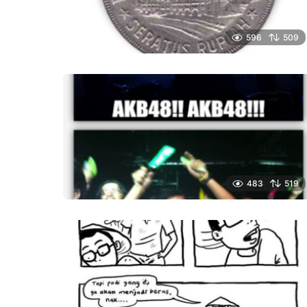
596
509
483
519