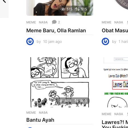
515
515
2
MEME
NA9A
MEME
NA9A
Meme Baru, Olla Ramlan
Obat Masu
by
10 jam ago
1
by
1 har
0
j
a
m
a
g
o
493
503
MEME
NA9A
MEME
NA9A
Bantu Ayah
Lawres?! 
You Fucki