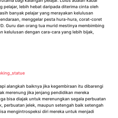
utama bagi kalangan pelajar. Lulus adalah kabar
pelajar, lebih hebat daripada diterima cinta oleh
sih banyak pelajar yang merayakan kelulusan
endaraan, menggelar pesta hura-hura, corat-coret
UD. Guru dan orang tua murid mestinya membimbing
 kelulusan dengan cara-cara yang lebih bijak,
i alangkah baiknya jika kegembiraan itu dibarengi
ak merenung jika jenjang pendidikan mereka
ar juga bisa diajak untuk merenungkan segala perbuatan
k, perbuatan jelek, maupun setengah baik setengah
 bisa mengintrospeksi diri mereka untuk menjadi