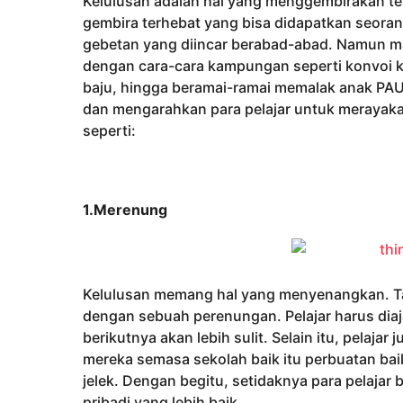
Kelulusan adalah hal yang menggembirakan ter
h
gembira terhebat yang bisa didapatkan seorang 
u
gebetan yang diincar berabad-abad. Namun ma
n
dengan cara-cara kampungan seperti konvoi k
a
baju, hingga beramai-ramai memalak anak PA
g
dan mengarahkan para pelajar untuk merayakan
o
seperti:
1.Merenung
Kelulusan memang hal yang menyenangkan. Tap
dengan sebuah perenungan. Pelajar harus diaj
berikutnya akan lebih sulit. Selain itu, pelaj
mereka semasa sekolah baik itu perbuatan bai
jelek. Dengan begitu, setidaknya para pelajar
pribadi yang lebih baik.