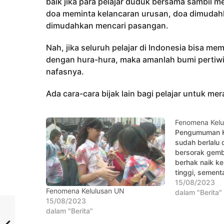
baik jika para pelajar duduk bersama sambil
doa meminta kelancaran urusan, doa dimudahka
dimudahkan mencari pasangan.
Nah, jika seluruh pelajar di Indonesia bisa me
dengan hura-hura, maka amanlah bumi pertiwi d
nafasnya.
Ada cara-cara bijak lain bagi pelajar untuk me
Fenomena Kelu
Pengumuman K
sudah berlalu 
bersorak gembi
berhak naik ke
tinggi, sement
galau belum bi
15/08/2023
Fenomena Kelulusan UN
pernikahan. Na
dalam "Berita"
15/08/2023
juga siswa yan
dalam "Berita"
tidak lulus UN
menghimbau p