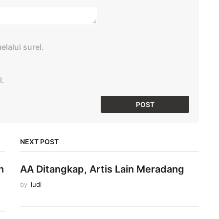
lalui surel.
l.
NEXT POST
n
AA Ditangkap, Artis Lain Meradang
by
ludi