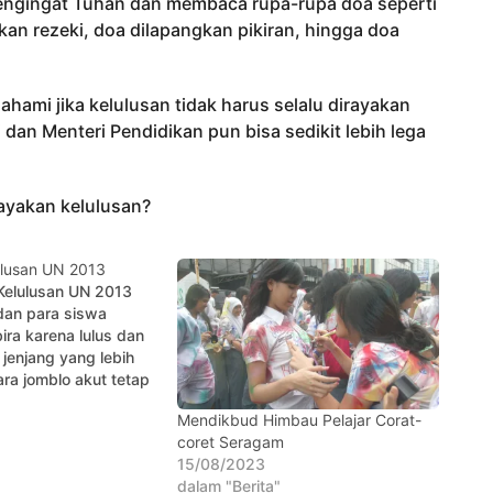
 mengingat Tuhan dan membaca rupa-rupa doa seperti
n rezeki, doa dilapangkan pikiran, hingga doa
mahami jika kelulusan tidak harus selalu dirayakan
an Menteri Pendidikan pun bisa sedikit lebih lega
rayakan kelulusan?
lusan UN 2013
elulusan UN 2013
dan para siswa
ra karena lulus dan
 jenjang yang lebih
ara jomblo akut tetap
sa naik ke jenjang
Mendikbud Himbau Pelajar Corat-
mun tidak sedikit
coret Seragam
g bersedih akibat
15/08/2023
 2013. Pemerintah
dalam "Berita"
ada peserta yang