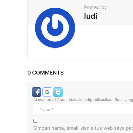
i
Posted by
n
ludi
a
t
i
o
n
0 COMMENTS
Alamat email Anda tidak akan dipublikasikan.
Ruas yang
Simpan nama, email, dan situs web saya pa