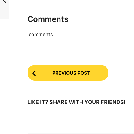
tidak…
Comments
comments
P
PREVIOUS POST
o
s
t
LIKE IT? SHARE WITH YOUR FRIENDS!
P
a
g