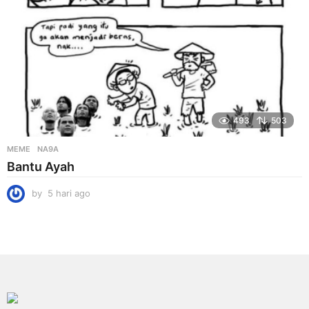
493
503
MEME
NA9A
Bantu Ayah
by
5 hari ago
5
h
a
r
i
a
g
o