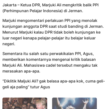
g
t
Jakarta – Ketua DPR, Marjuki Ali mengkritik balik PPI
o
a
(Perhimpunan Pelajar Indonesia) di Jerman.
h
u
Marjuki mengomentari perlakuan PPI yang menolak
n
kunjungan anggota DPR saat studi banding di Jerman.
a
Menurut Marjuki kalau DPR tidak boleh kunjungan ke
g
luar negeri kenapa pelajar-pelajar itu belajar keluar
o
negeri.
Sementara itu salah satu perwakikalan PPI, Agus,
memberikan komentarnya mengenai kritik balasan
Marjuki Ali. Mahasiswa cadel tersebut mengaku tak
merasakan apa-apa.
“Diklitik Maljuki Ali? gak belasa apa-apa kok, cuma geli-
geli aja paling” tutur Agus