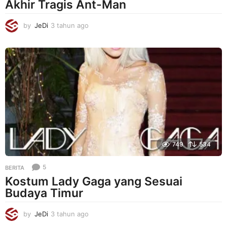
Akhir Tragis Ant-Man
by
JeDi
3 tahun ago
3
t
a
h
u
n
a
g
o
749
534
5
BERITA
Kostum Lady Gaga yang Sesuai
Budaya Timur
by
JeDi
3 tahun ago
3
t