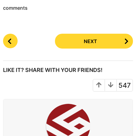
comments
P
NEXT
o
s
t
P
LIKE IT? SHARE WITH YOUR FRIENDS!
a
g
547
i
n
a
t
i
o