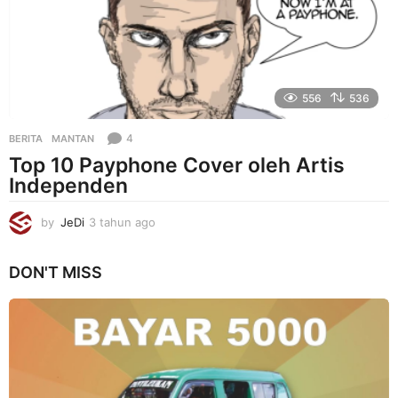
g
o
556
536
4
BERITA
MANTAN
Top 10 Payphone Cover oleh Artis
Independen
by
JeDi
3 tahun ago
3
t
a
DON'T MISS
h
u
n
a
g
o