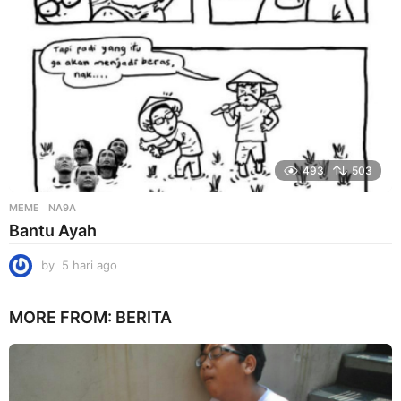
493
503
MEME
NA9A
Bantu Ayah
by
5 hari ago
5
h
a
MORE FROM:
BERITA
r
i
a
g
o