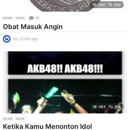
596
509
10
MEME
NA9A
Obat Masuk Angin
by
2 hari ago
2
h
a
r
i
a
g
o
483
519
MEME
NA9A
Ketika Kamu Menonton Idol