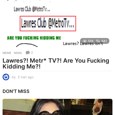
i
a
g
o
516
541
2
MEME
NA9A
Lawres?! Metr* TV?! Are You Fucking
Kidding Me?!
by
5 hari ago
5
h
a
DON'T MISS
r
i
a
g
o