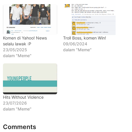
h
u
n
a
g
Komen di Yahoo! News
Troll Boss, komen Win!
o
selalu lawak :P
09/06/2024
23/05/2025
dalam "Meme"
dalam "Meme"
Hits Without Violence
23/07/2026
dalam "Meme"
Comments