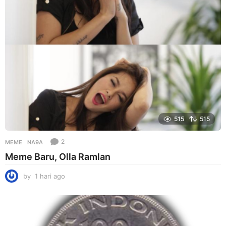
o
515
515
2
MEME
NA9A
Meme Baru, Olla Ramlan
by
1 hari ago
1
h
a
r
i
a