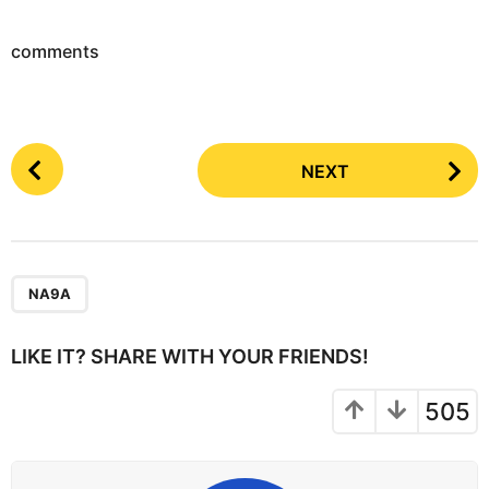
comments
P
NEXT
o
s
t
P
a
NA9A
g
i
LIKE IT? SHARE WITH YOUR FRIENDS!
n
a
505
t
i