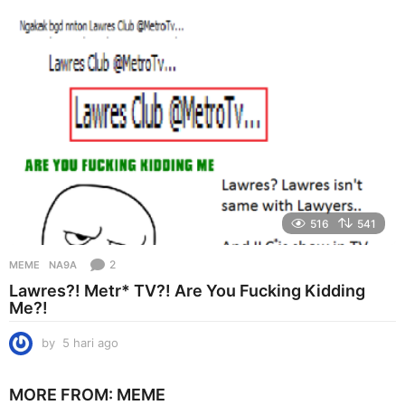
a
g
o
516
541
2
MEME
NA9A
Lawres?! Metr* TV?! Are You Fucking Kidding
Me?!
by
5 hari ago
5
h
a
MORE FROM:
MEME
r