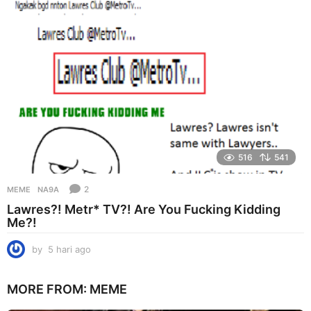
g
o
516
541
2
MEME
NA9A
Lawres?! Metr* TV?! Are You Fucking Kidding
Me?!
by
5 hari ago
5
h
a
MORE FROM:
MEME
r
i