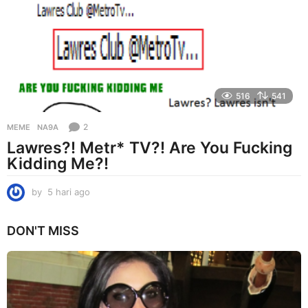
g
o
516
541
2
MEME
NA9A
Lawres?! Metr* TV?! Are You Fucking
Kidding Me?!
by
5 hari ago
5
h
a
DON'T MISS
r
i
a
g
o