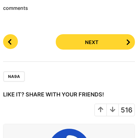
comments
P
NEXT
o
s
t
P
a
NA9A
g
i
LIKE IT? SHARE WITH YOUR FRIENDS!
n
a
516
t
i
o