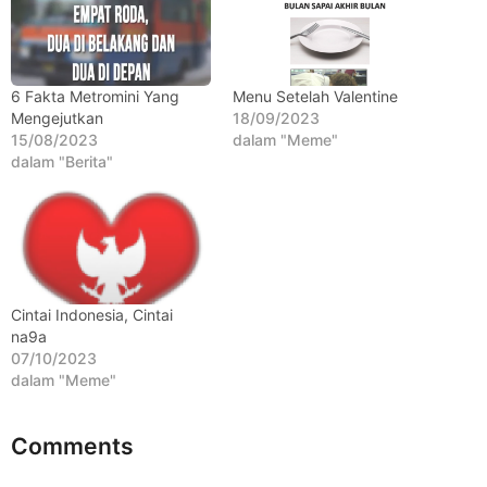
t
a
h
u
6 Fakta Metromini Yang
Menu Setelah Valentine
Mengejutkan
18/09/2023
n
15/08/2023
dalam "Meme"
a
dalam "Berita"
g
o
Cintai Indonesia, Cintai
na9a
07/10/2023
dalam "Meme"
Comments