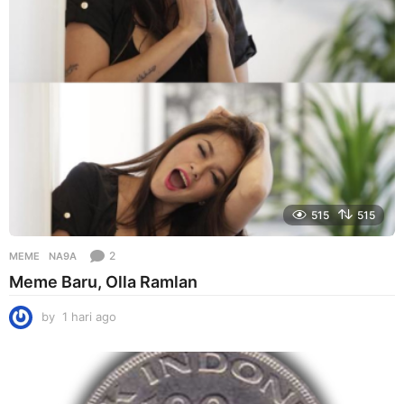
t
a
g
o
515
515
2
MEME
NA9A
Meme Baru, Olla Ramlan
by
1 hari ago
1
h
a
r
i
a