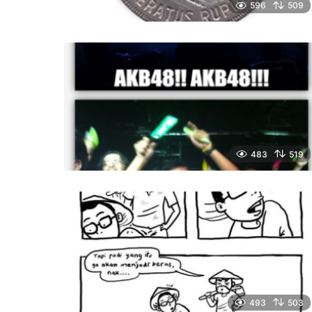
596
509
483
519
493
503