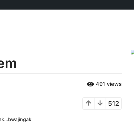
lem
491
views
512
ak…bwajingak