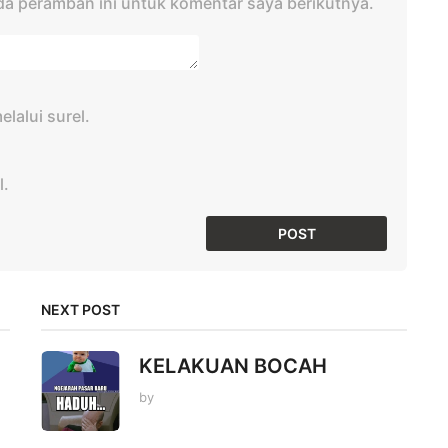
da peramban ini untuk komentar saya berikutnya.
lalui surel.
l.
NEXT POST
KELAKUAN BOCAH
by