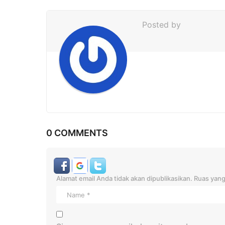
a
t
Posted by
i
o
n
0 COMMENTS
Alamat email Anda tidak akan dipublikasikan.
Ruas yang