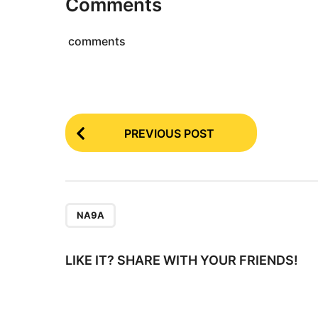
Comments
h
u
comments
n
a
g
o
P
PREVIOUS POST
o
s
t
P
NA9A
a
g
LIKE IT? SHARE WITH YOUR FRIENDS!
i
n