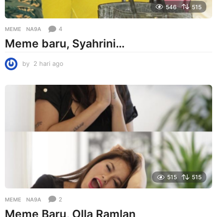
546
515
4
MEME
NA9A
Meme baru, Syahrini…
by
2 hari ago
2
h
a
r
i
a
g
o
515
515
2
MEME
NA9A
Meme Baru, Olla Ramlan