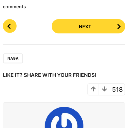
comments
P
NEXT
o
s
t
P
a
NA9A
g
i
LIKE IT? SHARE WITH YOUR FRIENDS!
n
a
518
t
i
o
n