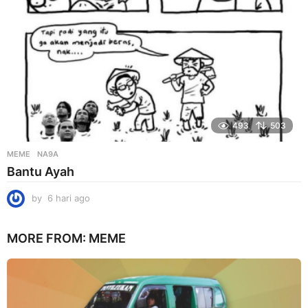
493
503
MEME
NA9A
Bantu Ayah
by
6 hari ago
6
h
a
MORE FROM:
MEME
r
i
a
g
o