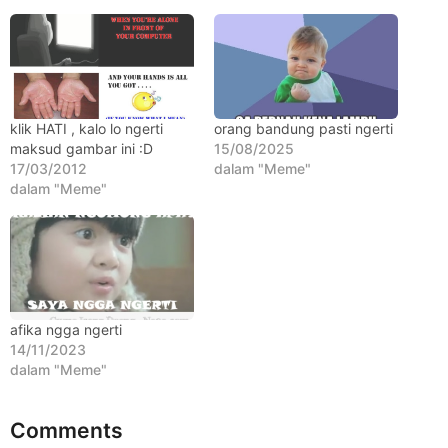
b
u
l
a
n
klik HATI , kalo lo ngerti
orang bandung pasti ngerti
a
maksud gambar ini :D
15/08/2025
g
17/03/2012
dalam "Meme"
o
dalam "Meme"
afika ngga ngerti
14/11/2023
dalam "Meme"
Comments