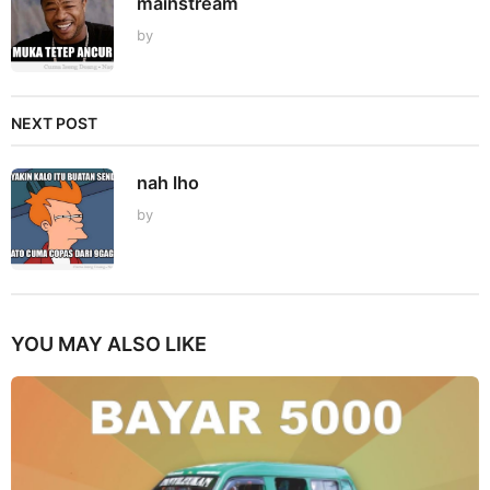
mainstream
by
NEXT POST
nah lho
by
YOU MAY ALSO LIKE