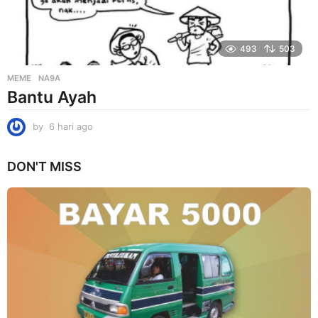
493
503
MEME
NA9A
Bantu Ayah
by
6 hari ago
6
h
a
DON'T MISS
r
i
a
g
o