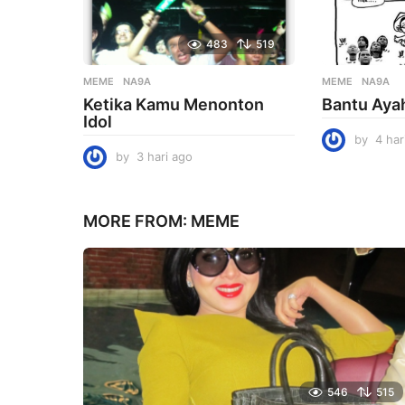
483
519
MEME
NA9A
MEME
NA9A
Ketika Kamu Menonton
Bantu Aya
Idol
by
4 har
by
3 hari ago
3
h
a
r
MORE FROM:
MEME
i
a
g
o
546
515