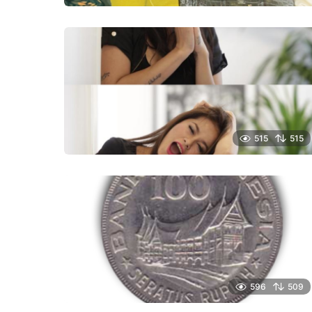
515
515
596
509