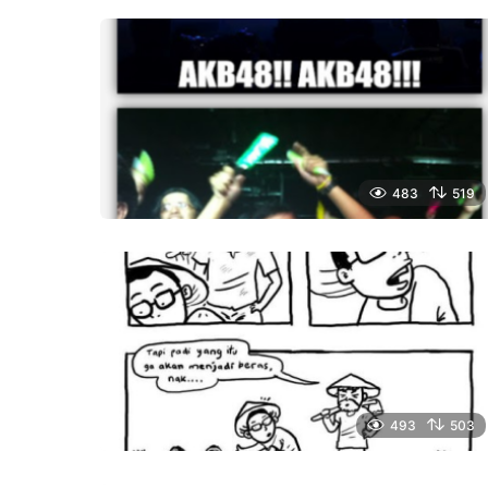
483
519
493
503