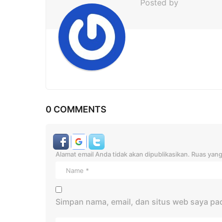
t
Posted by
i
o
n
0 COMMENTS
Alamat email Anda tidak akan dipublikasikan.
Ruas yang
Simpan nama, email, dan situs web saya pa