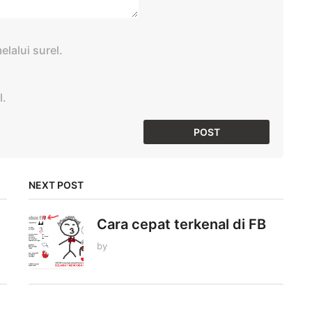
lalui surel.
l.
NEXT POST
Cara cepat terkenal di FB
by