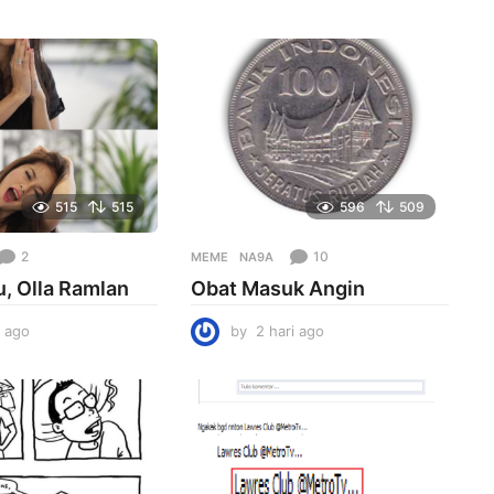
515
515
596
509
2
10
MEME
NA9A
, Olla Ramlan
Obat Masuk Angin
i ago
1
by
2 hari ago
2
h
h
a
a
r
r
i
i
a
a
g
g
o
o