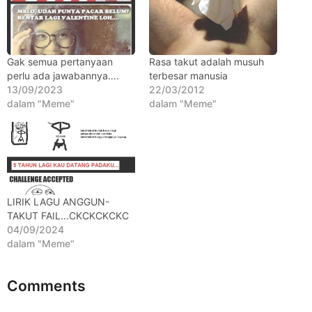
t
a
h
u
Gak semua pertanyaan
Rasa takut adalah musuh
perlu ada jawabannya….
terbesar manusia
n
13/09/2023
22/03/2012
a
dalam "Meme"
dalam "Meme"
g
o
LIRIK LAGU ANGGUN-
TAKUT FAIL…CKCKCKCKC
04/09/2024
dalam "Meme"
Comments