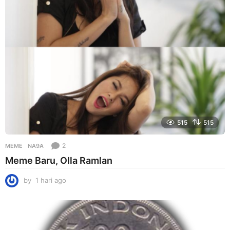
o
515
515
2
MEME
NA9A
Meme Baru, Olla Ramlan
by
1 hari ago
1
h
a
r
i
a