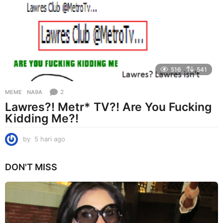
g
o
516
541
2
MEME
NA9A
Lawres?! Metr* TV?! Are You Fucking
Kidding Me?!
by
5 hari ago
5
h
a
DON'T MISS
r
i
a
g
o