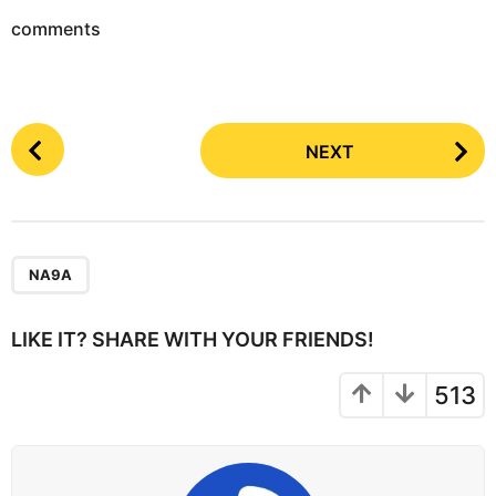
comments
P
NEXT
o
s
t
P
a
NA9A
g
i
LIKE IT? SHARE WITH YOUR FRIENDS!
n
a
513
t
i
o