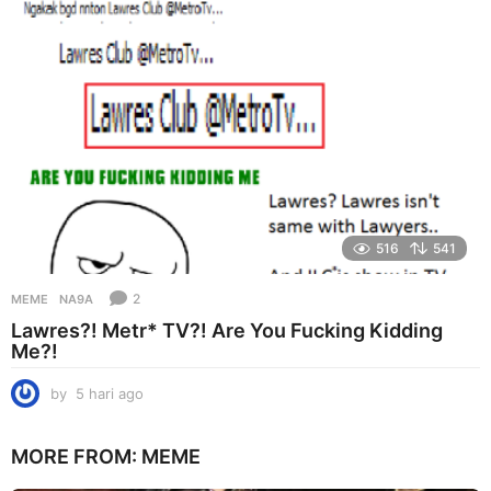
g
o
516
541
2
MEME
NA9A
Lawres?! Metr* TV?! Are You Fucking Kidding
Me?!
by
5 hari ago
5
h
a
MORE FROM:
MEME
r
i