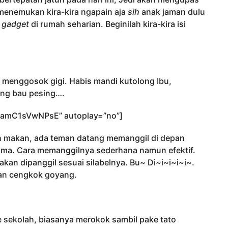
 menemukan kira-kira ngapain aja
sih
anak jaman dulu
n
gadget
di rumah seharian. Beginilah kira-kira isi
pa menggosok gigi. Habis mandi kutolong Ibu,
ing bau pesing….
/amC1sVwNPsE” autoplay=”no”]
ah makan, ada teman datang memanggil di depan
ma. Cara memanggilnya sederhana namun efektif.
akan dipanggil sesuai silabelnya. Bu~ Di~i~i~i~i~.
an cengkok goyang.
e sekolah, biasanya merokok sambil pake tato