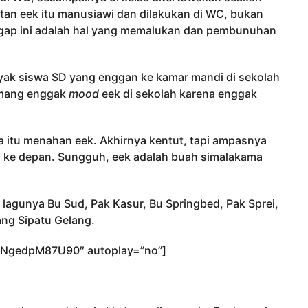
atan eek itu manusiawi dan dilakukan di WC, bukan
ggap ini adalah hal yang memalukan dan pembunuhan
nyak siswa SD yang enggan ke kamar mandi di sekolah
 emang enggak
mood
eek di sekolah karena enggak
swa itu menahan eek. Akhirnya kentut, tapi ampasnya
ggu ke depan. Sungguh, eek adalah buah simalakama
 lagunya Bu Sud, Pak Kasur, Bu Springbed, Pak Sprei,
ang Sipatu Gelang.
/NgedpM87U90″ autoplay=”no”]