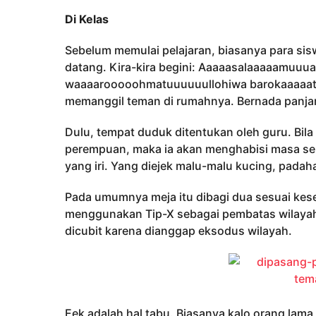
Di Kelas
Sebelum memulai pelajaran, biasanya para si
datang. Kira-kira begini: Aaaaasalaaaaamuuu
waaaarooooohmatuuuuuullohiwa barokaaaaatu
memanggil teman di rumahnya. Bernada panja
Dulu, tempat duduk ditentukan oleh guru. Bila
perempuan, maka ia akan menghabisi masa sek
yang iri. Yang diejek malu-malu kucing, padaha
Pada umumnya meja itu dibagi dua sesuai kese
menggunakan Tip-X sebagai pembatas wilayah.
dicubit karena dianggap eksodus wilayah.
Eek adalah hal tabu. Biasanya kalo orang lam