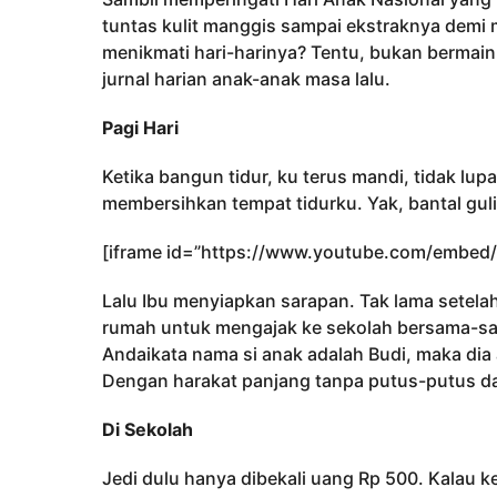
h
g
tuntas kulit manggis sampai ekstraknya demi
o
u
menikmati hari-harinya? Tentu, bukan bermai
n
jurnal harian anak-anak masa lalu.
a
g
Pagi Hari
o
Ketika bangun tidur, ku terus mandi, tidak lu
membersihkan tempat tidurku. Yak, bantal gul
[iframe id=”https://www.youtube.com/embed
Lalu Ibu menyiapkan sarapan. Tak lama setel
rumah untuk mengajak ke sekolah bersama-sa
Andaikata nama si anak adalah Budi, maka dia 
Dengan harakat panjang tanpa putus-putus d
Di Sekolah
Jedi dulu hanya dibekali uang Rp 500. Kalau k