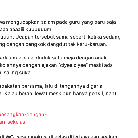
swa mengucapkan salam pada guru yang baru saja
aaaalaaaaiiiikuuuuuum
uuh. Ucapan tersebut sama seperti ketika sedang
ng dengan cengkok dangdut tak karu-karuan.
 ada anak lelaki duduk satu meja dengan anak
olahnya dengan ejekan “ciyee ciyee” meski ada
l saling suka.
pakatan bersama, lalu di tengahnya digarisi
 Kalau berani lewat meskipun hanya pensil, nanti
a di WC, sesampainya di kelas ditertawakan seakan-