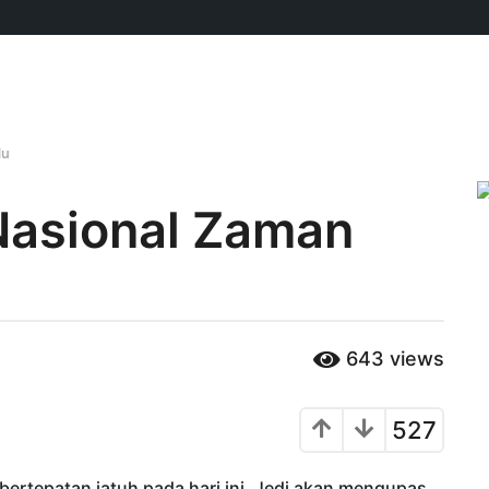
lu
Nasional Zaman
643
views
527
bertepatan jatuh pada hari ini, Jedi akan mengupas