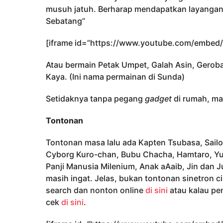
musuh jatuh. Berharap mendapatkan layangan.
Sebatang”
[iframe id=”https://www.youtube.com/embed/
Atau bermain Petak Umpet, Galah Asin, Geroba
Kaya. (Ini nama permainan di Sunda)
Setidaknya tanpa pegang
gadget
di rumah, ma
Tontonan
Tontonan masa lalu ada Kapten Tsubasa, Sail
Cyborg Kuro-chan, Bubu Chacha, Hamtaro, Yuy
Panji Manusia Milenium, Anak aAaib, Jin dan 
masih ingat. Jelas, bukan tontonan sinetron c
search dan nonton online
di sini
atau kalau pe
cek
di sini
.