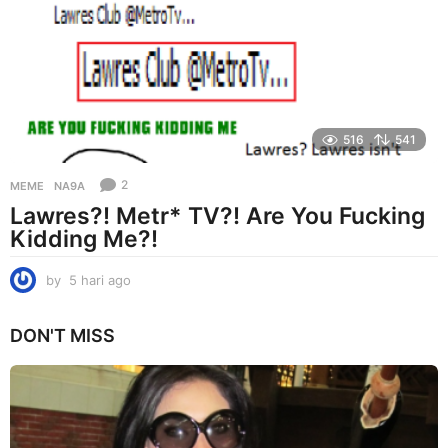
a
g
o
516
541
2
MEME
NA9A
Lawres?! Metr* TV?! Are You Fucking
Kidding Me?!
by
5 hari ago
5
h
a
DON'T MISS
r
i
a
g
o