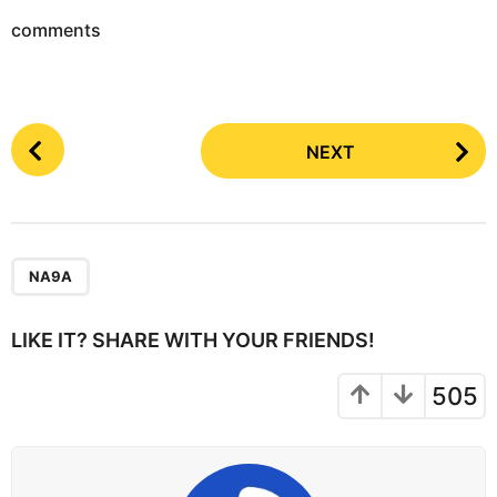
comments
P
NEXT
o
s
t
P
a
NA9A
g
i
LIKE IT? SHARE WITH YOUR FRIENDS!
n
a
505
t
i
o