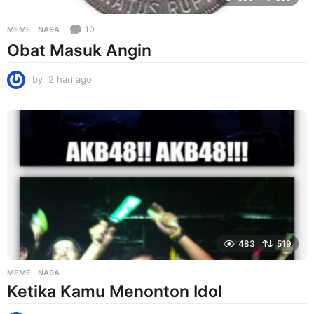
10
MEME
NA9A
Obat Masuk Angin
by
2 hari ago
2
h
a
r
i
a
g
o
483
519
MEME
NA9A
Ketika Kamu Menonton Idol