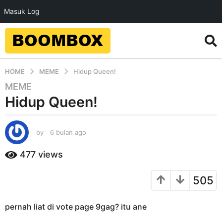
Masuk Log
HOME
MEME
Hidup Queen!
MEME
6
Hidup Queen!
b
u
l
by
6 bulan ago
6
a
b
n
u
477
views
a
l
g
a
505
n
o
a
6
g
b
pernah liat di vote page 9gag? itu ane
o
u