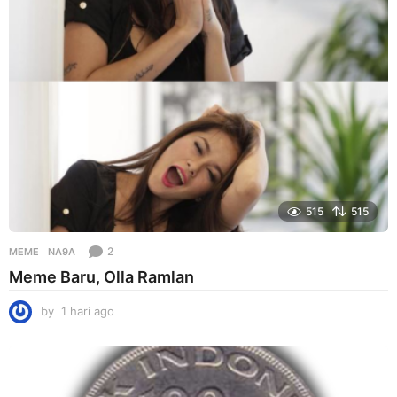
o
515
515
2
MEME
NA9A
Meme Baru, Olla Ramlan
by
1 hari ago
1
h
a
r
i
a