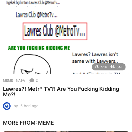
g
o
516
541
2
MEME
NA9A
Lawres?! Metr* TV?! Are You Fucking Kidding
Me?!
by
5 hari ago
5
h
a
MORE FROM:
MEME
r
i