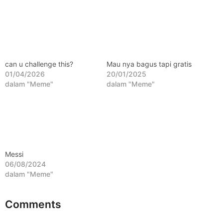
l
a
n
a
g
can u challenge this?
Mau nya bagus tapi gratis
o
01/04/2026
20/01/2025
dalam "Meme"
dalam "Meme"
Messi
06/08/2024
dalam "Meme"
Comments