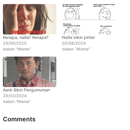
h
u
n
a
g
Kenapa, na9a? Kenapa?
Na9a bikin pinter
o
29/08/2025
02/08/2024
dalam "Meme"
dalam "Meme"
Aank Bikin Pengumuman
29/03/2024
dalam "Meme"
Comments