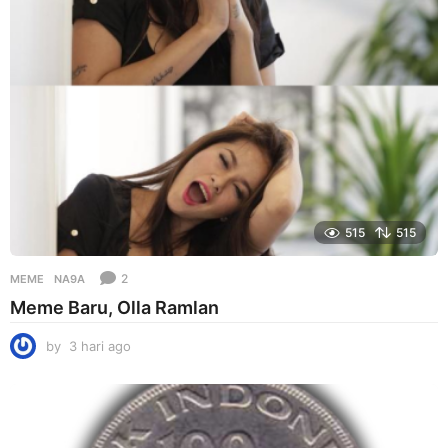
g
o
515
515
2
MEME
NA9A
Meme Baru, Olla Ramlan
by
3 hari ago
3
h
a
r
i
a