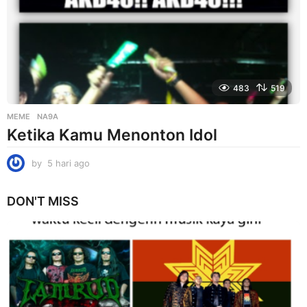
g
o
483
519
MEME
NA9A
Ketika Kamu Menonton Idol
by
5 hari ago
5
h
a
DON'T MISS
r
i
a
g
o