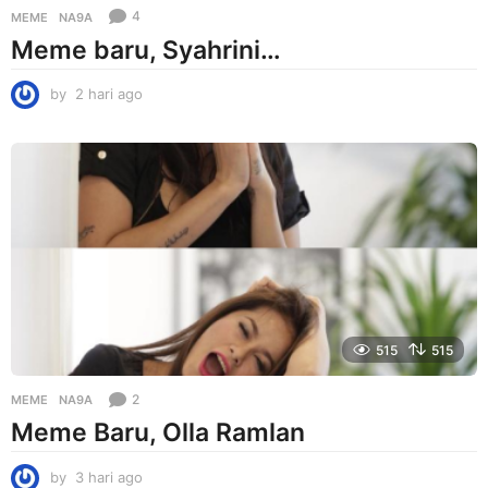
4
MEME
NA9A
Meme baru, Syahrini…
by
2 hari ago
2
h
a
r
i
a
g
o
515
515
2
MEME
NA9A
Meme Baru, Olla Ramlan
by
3 hari ago
3