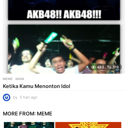
g
o
483
519
MEME
NA9A
Ketika Kamu Menonton Idol
by
5 hari ago
5
h
a
MORE FROM:
MEME
r
i
a