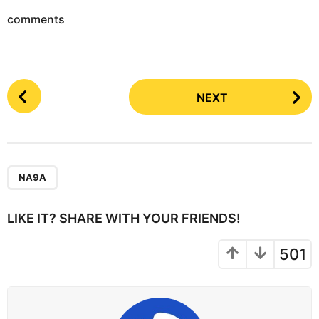
comments
P
NEXT
o
s
t
P
a
NA9A
g
i
LIKE IT? SHARE WITH YOUR FRIENDS!
n
a
501
t
i
o