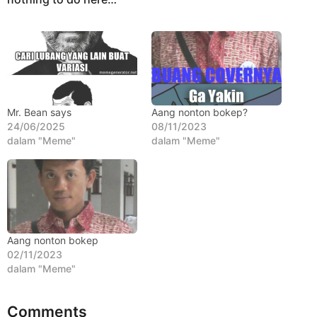
g
t
o
a
h
u
n
a
g
Mr. Bean says
Aang nonton bokep?
24/06/2025
08/11/2023
o
dalam "Meme"
dalam "Meme"
Aang nonton bokep
02/11/2023
dalam "Meme"
Comments