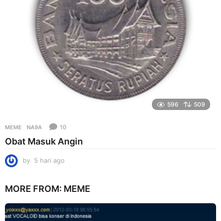
o
596
509
10
MEME
NA9A
Obat Masuk Angin
by
5 hari ago
5
h
a
MORE FROM:
MEME
r
i
a
g