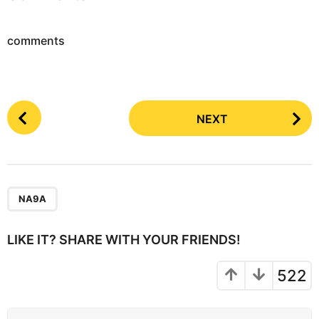
comments
P
NEXT
o
s
t
P
a
NA9A
g
i
LIKE IT? SHARE WITH YOUR FRIENDS!
n
a
522
t
i