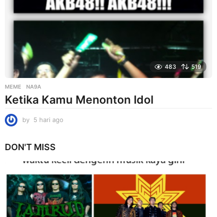
g
o
483
519
MEME
NA9A
Ketika Kamu Menonton Idol
by
5 hari ago
5
h
a
DON'T MISS
r
i
a
g
o