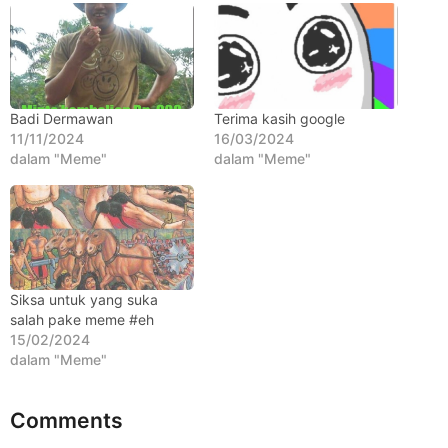
o
h
u
n
a
g
Badi Dermawan
Terima kasih google
o
11/11/2024
16/03/2024
dalam "Meme"
dalam "Meme"
Siksa untuk yang suka
salah pake meme #eh
15/02/2024
dalam "Meme"
Comments