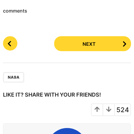
comments
P
NEXT
o
s
t
P
a
NA9A
g
i
LIKE IT? SHARE WITH YOUR FRIENDS!
n
a
524
t
i
o