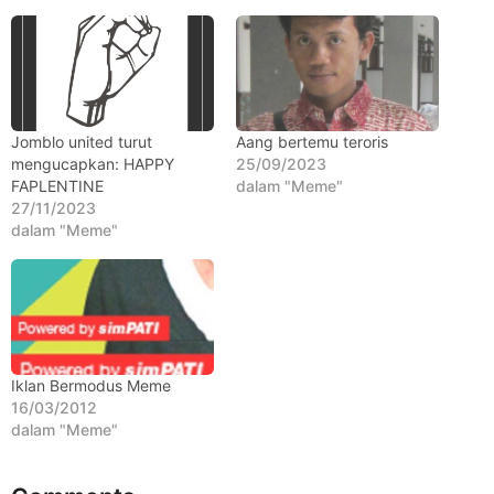
t
a
h
u
n
Jomblo united turut
Aang bertemu teroris
a
mengucapkan: HAPPY
25/09/2023
g
FAPLENTINE
dalam "Meme"
o
27/11/2023
dalam "Meme"
Iklan Bermodus Meme
16/03/2012
dalam "Meme"