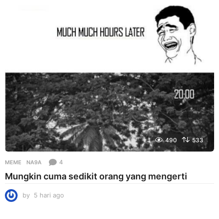
r
i
a
g
o
490
533
4
MEME
NA9A
Mungkin cuma sedikit orang yang mengerti
by
5 hari ago
5
h
a