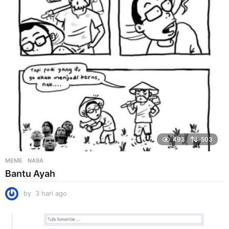
i
a
g
o
493
503
MEME
NA9A
Bantu Ayah
by
3 hari ago
3
h
a
r