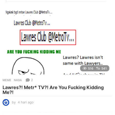
i
a
g
o
516
541
2
MEME
NA9A
Lawres?! Metr* TV?! Are You Fucking Kidding
Me?!
by
4 hari ago
4
h
a