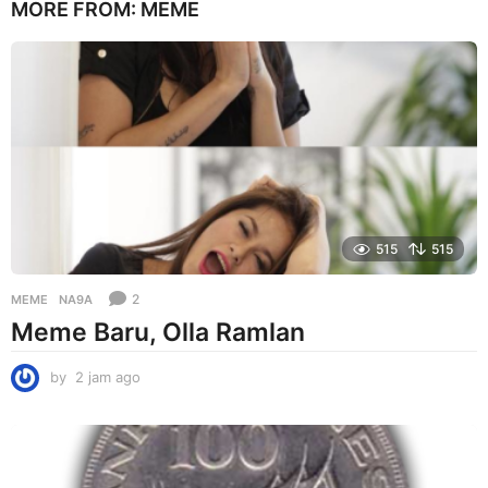
MORE FROM:
MEME
r
i
a
g
o
515
515
2
MEME
NA9A
Meme Baru, Olla Ramlan
by
2 jam ago
2
j
a
m
a
g