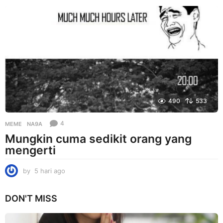
a
r
i
a
g
o
490
533
4
MEME
NA9A
Mungkin cuma sedikit orang yang
mengerti
by
5 hari ago
5
h
a
DON'T MISS
r
i
a