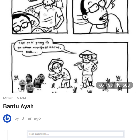
i
a
g
o
493
503
MEME
NA9A
Bantu Ayah
by
3 hari ago
3
h
a
r