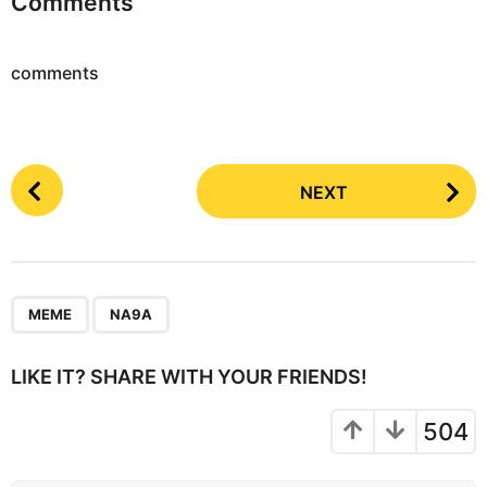
Comments
comments
P
NEXT
o
s
t
P
,
a
MEME
NA9A
g
i
LIKE IT? SHARE WITH YOUR FRIENDS!
n
a
504
t