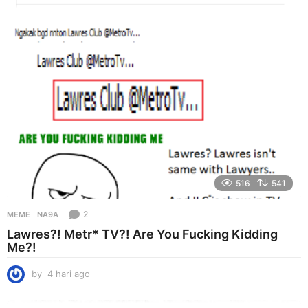
i
a
g
o
516
541
2
MEME
NA9A
Lawres?! Metr* TV?! Are You Fucking Kidding
Me?!
by
4 hari ago
4
h
a