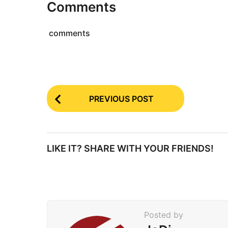
Comments
comments
P
PREVIOUS POST
o
s
t
LIKE IT? SHARE WITH YOUR FRIENDS!
P
a
g
i
Posted by
n