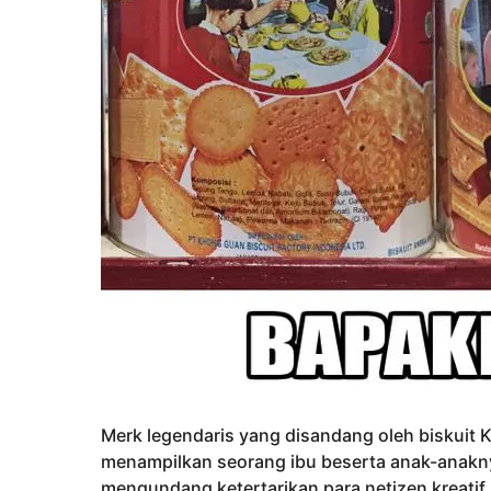
Merk legendaris yang disandang oleh biskui
menampilkan seorang ibu beserta anak-anakny
mengundang ketertarikan para netizen kreat