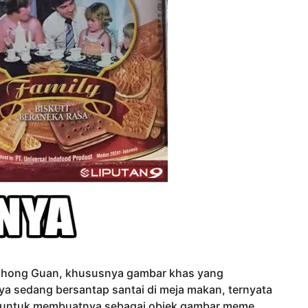
t Khong Guan, khususnya gambar khas yang
a sedang bersantap santai di meja makan, ternyata
if untuk membuatnya sebagai objek gambar meme.