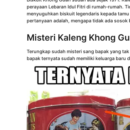
h
g
perayaan Lebaran Idul Fitri di rumah-rumah. T
o
u
menyuguhkan biskuit legendaris kepada tamu y
n
pertanyaan adalah, mengapa tidak ada sosok 
a
g
Misteri Kaleng Khong G
o
Terungkap sudah misteri sang bapak yang tak 
bapak ternyata sudah memiliki keluarga baru 