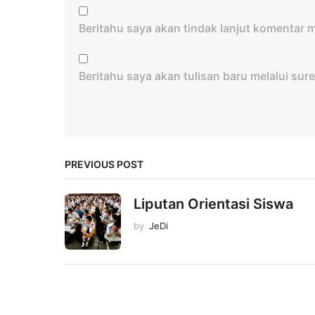
Beritahu saya akan tindak lanjut komentar me
Beritahu saya akan tulisan baru melalui sure
PREVIOUS POST
Liputan Orientasi Siswa
by
JeDi