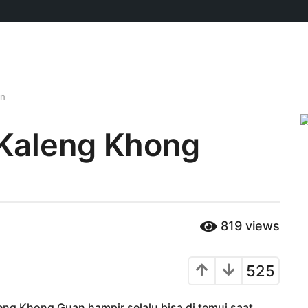
an
 Kaleng Khong
819
views
525
eng Khong Guan hampir selalu bisa di temui saat