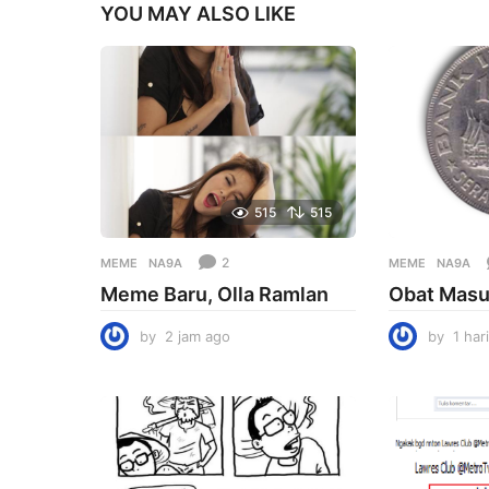
YOU MAY ALSO LIKE
515
515
2
MEME
NA9A
MEME
NA9A
Meme Baru, Olla Ramlan
Obat Masu
by
2 jam ago
2
by
1 har
j
a
m
a
g
o