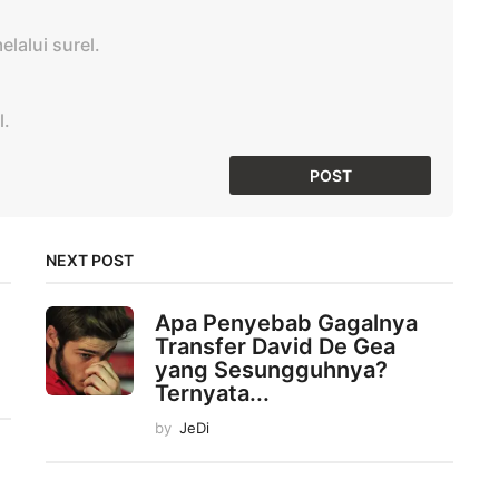
lalui surel.
l.
NEXT POST
Apa Penyebab Gagalnya
Transfer David De Gea
yang Sesungguhnya?
Ternyata...
by
JeDi