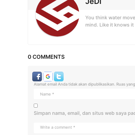
JeDi
a
t
You think water moves
i
mind. Like it knows it
o
n
0 COMMENTS
Alamat email Anda tidak akan dipublikasikan.
Ruas yang
Simpan nama, email, dan situs web saya pa