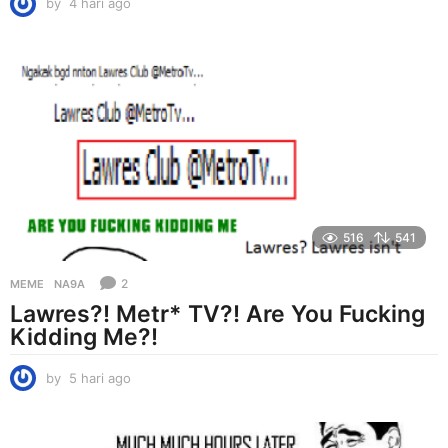
by
4 hari ago
4
h
a
r
i
a
g
o
516
541
2
MEME
NA9A
Lawres?! Metr* TV?! Are You Fucking
Kidding Me?!
by
5 hari ago
5
h
a
r