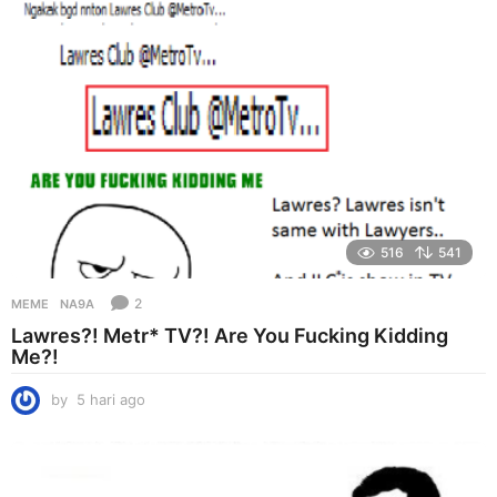
g
o
516
541
2
MEME
NA9A
Lawres?! Metr* TV?! Are You Fucking Kidding
Me?!
by
5 hari ago
5
h
a
r
i