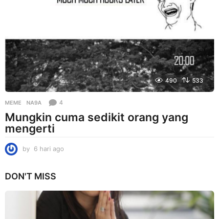
i
a
g
o
490
533
4
MEME
NA9A
Mungkin cuma sedikit orang yang
mengerti
by
6 hari ago
6
h
a
DON'T MISS
r
i
a
g
o