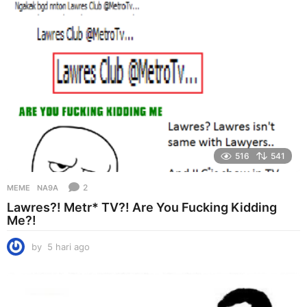
g
o
516
541
2
MEME
NA9A
Lawres?! Metr* TV?! Are You Fucking Kidding
Me?!
by
5 hari ago
5
h
a
r
i