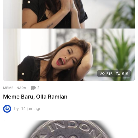
515
515
2
MEME
NA9A
Meme Baru, Olla Ramlan
by
14 jam ago
1
4
j
a
m
a