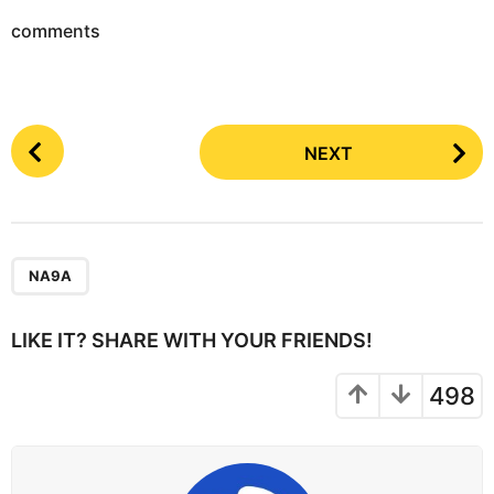
comments
P
NEXT
o
s
t
P
a
NA9A
g
i
LIKE IT? SHARE WITH YOUR FRIENDS!
n
a
498
t
i
o