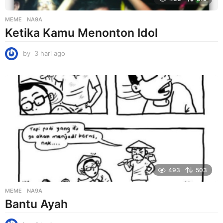
MEME
NA9A
Ketika Kamu Menonton Idol
by
3 hari ago
3
h
a
r
i
a
g
o
493
503
MEME
NA9A
Bantu Ayah