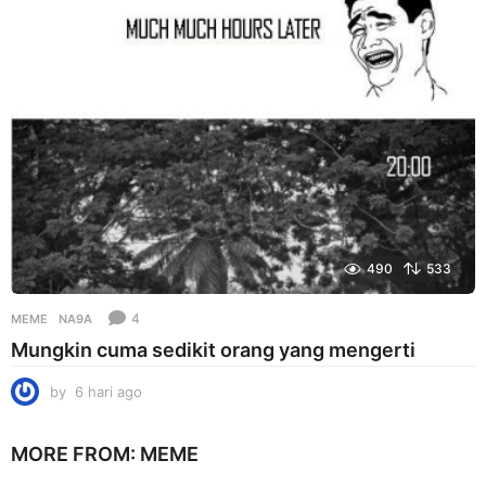
a
g
o
490
533
4
MEME
NA9A
Mungkin cuma sedikit orang yang mengerti
by
6 hari ago
6
h
a
MORE FROM:
MEME
r
i