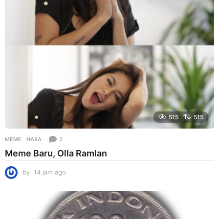
515
515
2
MEME
NA9A
Meme Baru, Olla Ramlan
by
14 jam ago
1
4
j
a
m
a