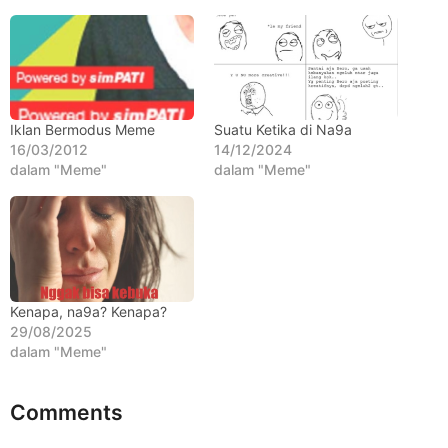
l
a
n
a
g
Iklan Bermodus Meme
Suatu Ketika di Na9a
o
16/03/2012
14/12/2024
dalam "Meme"
dalam "Meme"
Kenapa, na9a? Kenapa?
29/08/2025
dalam "Meme"
Comments