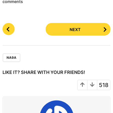
comments
P
NEXT
o
s
t
P
a
NA9A
g
i
LIKE IT? SHARE WITH YOUR FRIENDS!
n
a
518
t
i
o
n