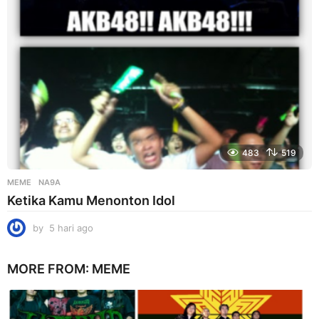
o
483
519
MEME
NA9A
Ketika Kamu Menonton Idol
by
5 hari ago
5
h
a
MORE FROM:
MEME
r
i
a
g