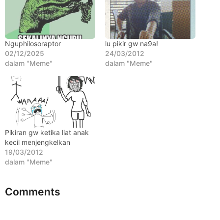
l
a
n
a
Nguphilosoraptor
lu pikir gw na9a!
02/12/2025
24/03/2012
g
dalam "Meme"
dalam "Meme"
o
Pikiran gw ketika liat anak
kecil menjengkelkan
19/03/2012
dalam "Meme"
Comments