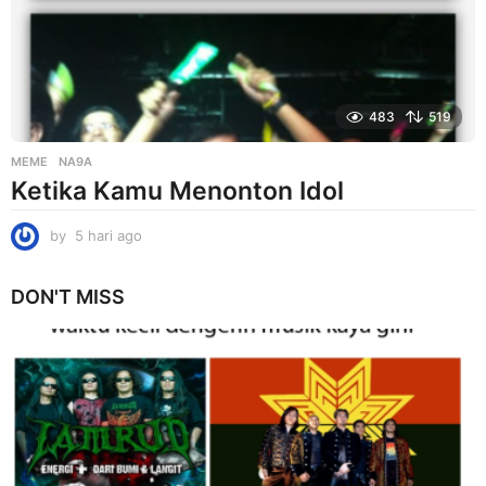
o
483
519
MEME
NA9A
Ketika Kamu Menonton Idol
by
5 hari ago
5
h
a
DON'T MISS
r
i
a
g
o