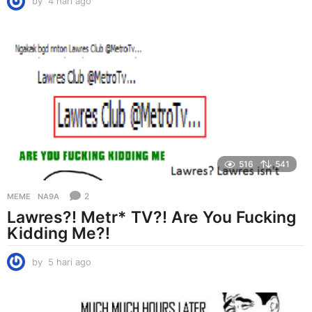
by
4 hari ago
4
h
a
r
i
a
g
o
516
541
2
MEME
NA9A
Lawres?! Metr* TV?! Are You Fucking
Kidding Me?!
by
5 hari ago
5
h
a
r