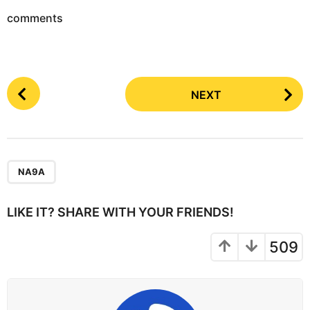
comments
P
NEXT
o
s
t
P
a
NA9A
g
i
LIKE IT? SHARE WITH YOUR FRIENDS!
n
a
509
t
i
o