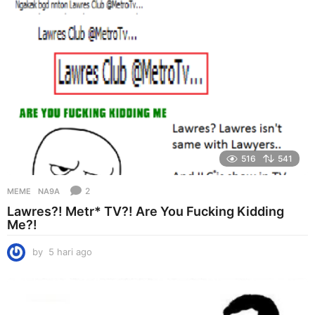
g
o
516
541
2
MEME
NA9A
Lawres?! Metr* TV?! Are You Fucking Kidding
Me?!
by
5 hari ago
5
h
a
r
i