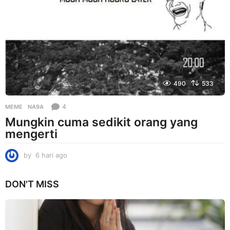
i
a
g
o
490
533
4
MEME
NA9A
Mungkin cuma sedikit orang yang
mengerti
by
6 hari ago
6
h
a
DON'T MISS
r
i
a
g
o