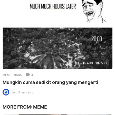
a
g
o
490
533
4
MEME
NA9A
Mungkin cuma sedikit orang yang mengerti
by
6 hari ago
6
h
a
MORE FROM:
MEME
r
i