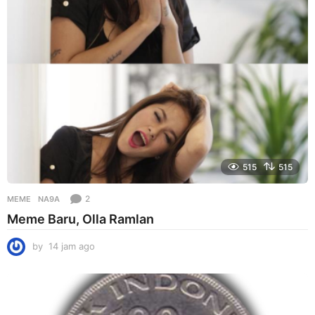
515
515
2
MEME
NA9A
Meme Baru, Olla Ramlan
by
14 jam ago
1
4
j
a
m
a