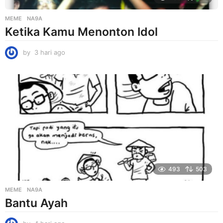
MEME
NA9A
Ketika Kamu Menonton Idol
by
3 hari ago
3
h
a
r
i
a
g
o
493
503
MEME
NA9A
Bantu Ayah