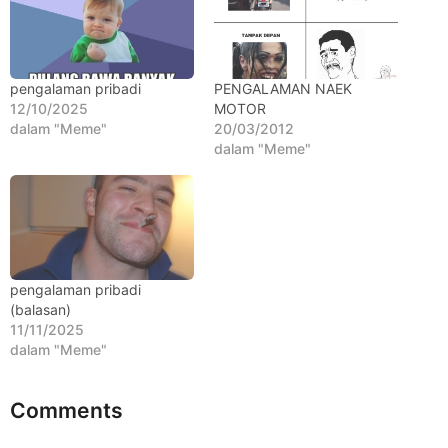
t
a
h
u
pengalaman pribadi
PENGALAMAN NAEK
12/10/2025
MOTOR
n
dalam "Meme"
20/03/2012
a
dalam "Meme"
g
o
pengalaman pribadi
(balasan)
11/11/2025
dalam "Meme"
Comments