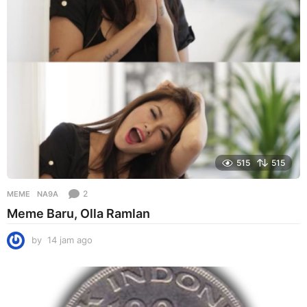
515
515
2
MEME
NA9A
Meme Baru, Olla Ramlan
by
14 jam ago
1
4
j
a
m
a