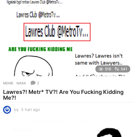
g
o
516
541
2
MEME
NA9A
Lawres?! Metr* TV?! Are You Fucking Kidding
Me?!
by
5 hari ago
5
h
a
r
i