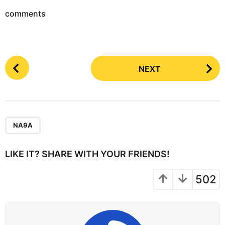
comments
P
NEXT
o
s
t
P
a
NA9A
g
i
LIKE IT? SHARE WITH YOUR FRIENDS!
n
a
502
t
i
o