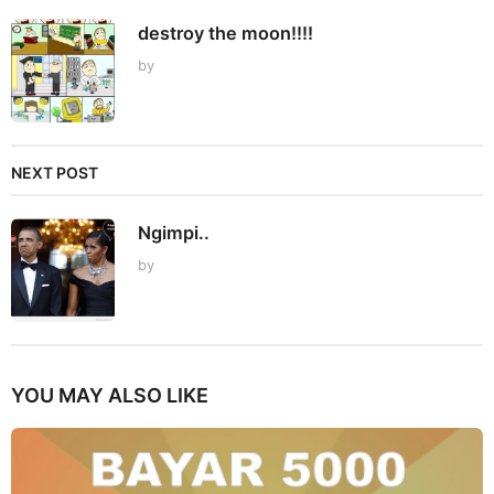
destroy the moon!!!!
by
NEXT POST
Ngimpi..
by
YOU MAY ALSO LIKE