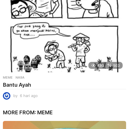
g
o
493
503
MEME
NA9A
Bantu Ayah
by
6 hari ago
6
h
a
MORE FROM:
MEME
r
i
a
g