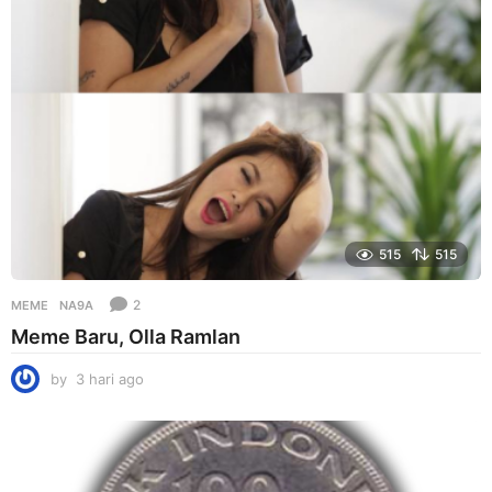
g
o
515
515
2
MEME
NA9A
Meme Baru, Olla Ramlan
by
3 hari ago
3
h
a
r
i
a