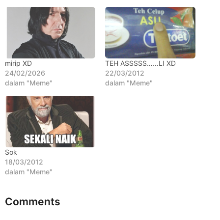
t
a
h
u
n
mirip XD
TEH ASSSSS……LI XD
a
24/02/2026
22/03/2012
g
dalam "Meme"
dalam "Meme"
o
Sok
18/03/2012
dalam "Meme"
Comments