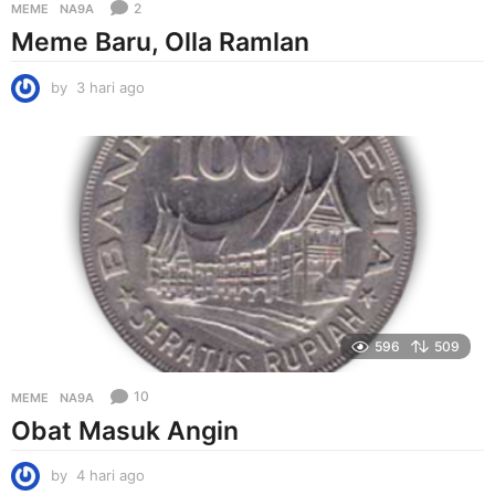
2
MEME
NA9A
Meme Baru, Olla Ramlan
by
3 hari ago
3
h
a
r
i
a
g
o
596
509
10
MEME
NA9A
Obat Masuk Angin
by
4 hari ago
4