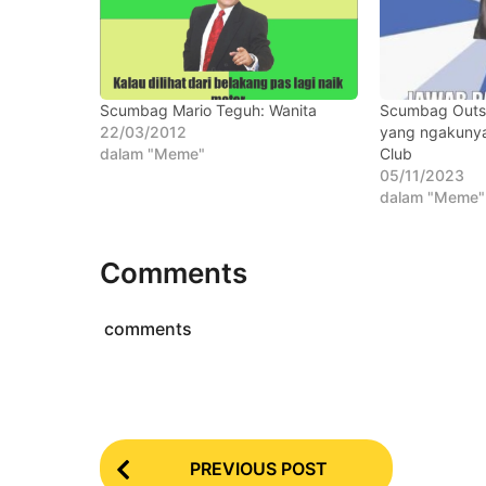
o
t
a
h
u
Scumbag Mario Teguh: Wanita
Scumbag Outs
n
22/03/2012
yang ngakunya
a
dalam "Meme"
Club
g
05/11/2023
o
dalam "Meme"
Comments
comments
P
PREVIOUS POST