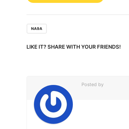
o
s
t
P
NA9A
a
g
LIKE IT? SHARE WITH YOUR FRIENDS!
i
n
a
t
Posted by
i
o
n