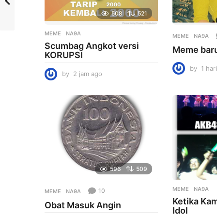
508
521
MEME
NA9A
MEME
NA9A
Scumbag Angkot versi
Meme baru
KORUPSI
by
1 har
by
2 jam ago
2
j
a
m
a
g
o
596
509
MEME
NA9A
10
MEME
NA9A
Ketika Ka
Obat Masuk Angin
Idol