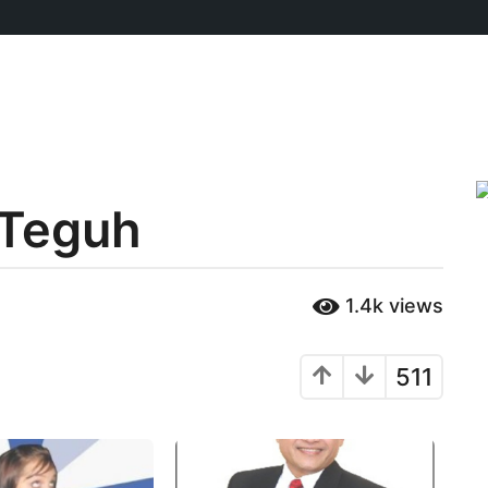
 Teguh
1.4k
views
511