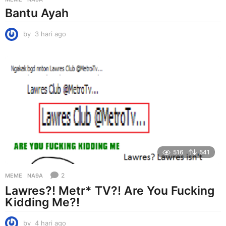
Bantu Ayah
by
3 hari ago
3
h
a
r
i
a
g
o
516
541
2
MEME
NA9A
Lawres?! Metr* TV?! Are You Fucking
Kidding Me?!
by
4 hari ago
4