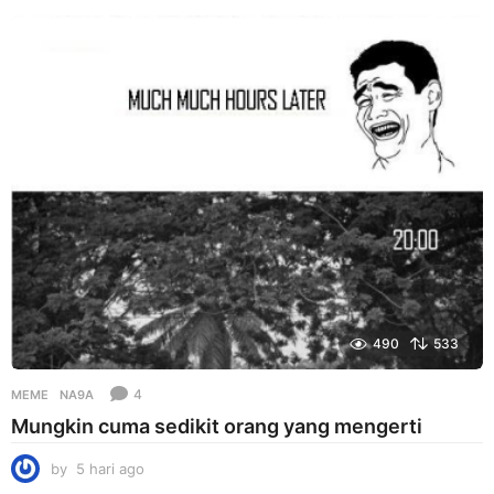
a
r
i
a
g
o
490
533
4
MEME
NA9A
Mungkin cuma sedikit orang yang mengerti
by
5 hari ago
5
h