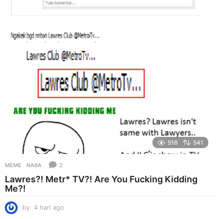
r
i
a
g
o
516
541
2
MEME
NA9A
Lawres?! Metr* TV?! Are You Fucking Kidding
Me?!
by
4 hari ago
4
h