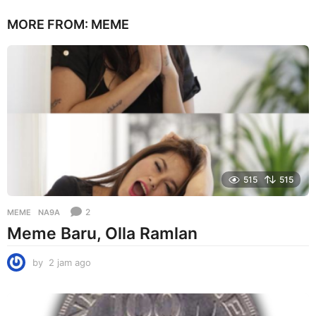
a
MORE FROM:
MEME
r
i
a
g
o
515
515
2
MEME
NA9A
Meme Baru, Olla Ramlan
by
2 jam ago
2
j
a
m
a