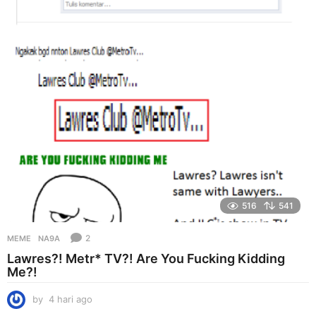
r
i
a
g
o
516
541
2
MEME
NA9A
Lawres?! Metr* TV?! Are You Fucking Kidding
Me?!
by
4 hari ago
4
h