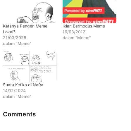
h
u
n
a
Katanya Pengen Meme
Iklan Bermodus Meme
Lokal?
16/03/2012
g
21/03/2025
dalam "Meme"
o
dalam "Meme"
Suatu Ketika di Na9a
14/12/2024
dalam "Meme"
Comments