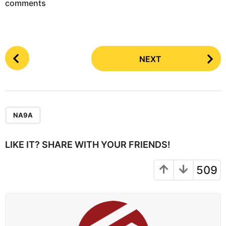
comments
P
NEXT
o
s
t
P
a
NA9A
g
i
LIKE IT? SHARE WITH YOUR FRIENDS!
n
a
509
t
i
o
n