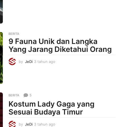
t
a
h
u
n
a
g
BERITA
o
9 Fauna Unik dan Langka
Yang Jarang Diketahui Orang
by
JeDi
3 tahun ago
3
t
a
h
u
n
a
5
BERITA
g
Kostum Lady Gaga yang
o
Sesuai Budaya Timur
by
JeDi
3 tahun ago
3