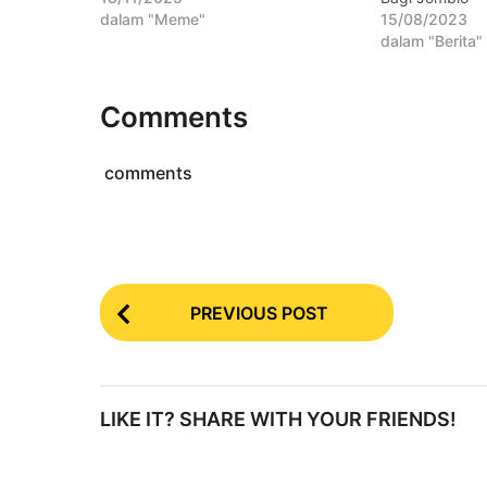
dalam "Meme"
15/08/2023
dalam "Berita"
Comments
comments
P
PREVIOUS POST
o
s
t
LIKE IT? SHARE WITH YOUR FRIENDS!
P
a