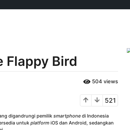
 Flappy Bird
504
views
521
ng digandrungi pemilik
smartphone
di Indonesia
tersedia untuk
platform
iOS dan Android, sedangkan
gi.