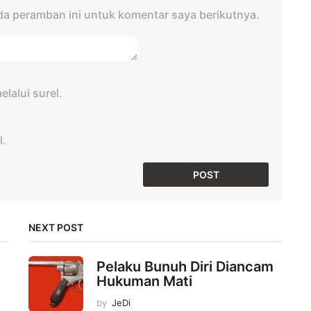
da peramban ini untuk komentar saya berikutnya.
lalui surel.
l.
NEXT POST
Pelaku Bunuh Diri Diancam
Hukuman Mati
by
JeDi