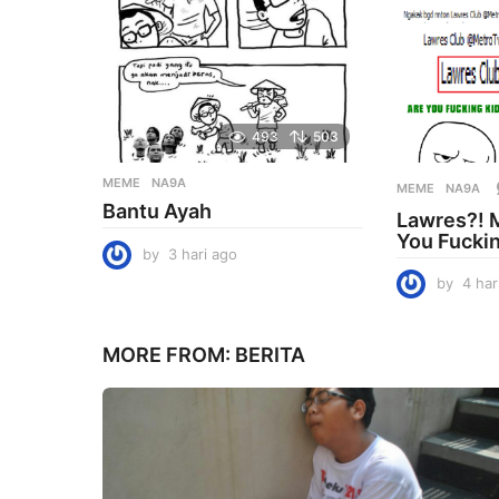
g
o
493
503
MEME
NA9A
MEME
NA9A
Bantu Ayah
Lawres?! 
You Fucki
by
3 hari ago
3
h
by
4 har
a
r
i
MORE FROM:
BERITA
a
g
o