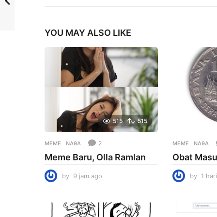
YOU MAY ALSO LIKE
515
515
2
MEME
NA9A
MEME
NA9A
Meme Baru, Olla Ramlan
Obat Masu
by
9 jam ago
9
by
1 har
j
a
m
a