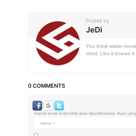
g
i
Posted by
n
JeDi
a
t
You think water moves
i
mind. Like it knows it
o
n
0 COMMENTS
Alamat email Anda tidak akan dipublikasikan.
Ruas yang