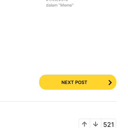
dalam "Meme"
NEXT POST
521