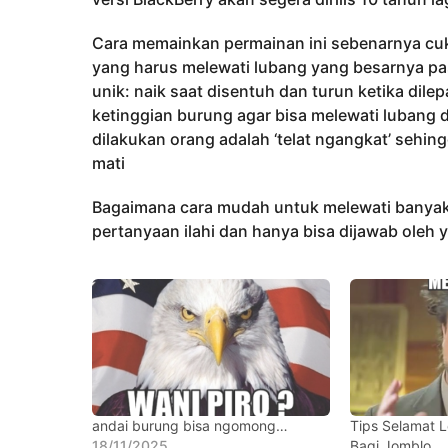
h
u
Cara memainkan permainan ini sebenarnya c
n
yang harus melewati lubang yang besarnya pas
a
unik: naik saat disentuh dan turun ketika dile
g
ketinggian burung agar bisa melewati lubang
o
dilakukan orang adalah ‘telat ngangkat’ seh
mati
Bagaimana cara mudah untuk melewati banyak 
pertanyaan ilahi dan hanya bisa dijawab oleh
andai burung bisa ngomong…
Tips Selamat 
18/11/2025
Bagi Jomblo