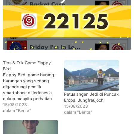
Tips & Trik Game Flappy
Bird
Flappy Bird, game burung-
burungan yang sedang
digandrungi pemilik
smartphone di Indonesia
Petualangan Jedi di Puncak
cukup menyita perhatian
Eropa: Jungfraujoch
kami. Permainan ini tersedia
15/08/2023
15/08/2023
untuk platform iOS dan
dalam "Berita"
dalam "Berita"
Android, sedangkan versi
BlackBerry akan segera
dirilis 10 tahun lagi. Cara