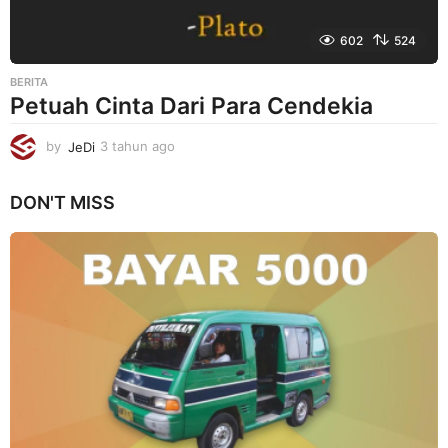
602
524
BERITA
Petuah Cinta Dari Para Cendekia
by
JeDi
3 tahun ago
3
t
a
DON'T MISS
h
u
n
a
g
o