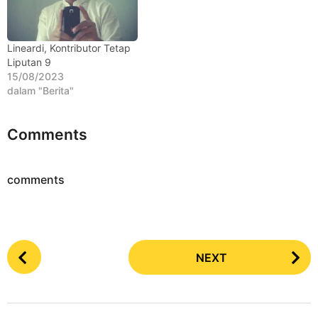
memainkan permainan ini
sebenarnya cukup mudah.
User berperan sebagai
seekor burung yang harus
Lineardi, Kontributor Tetap
melewati lubang yang
Liputan 9
besarnya…
15/08/2023
dalam "Berita"
Comments
comments
P
NEXT
o
s
t