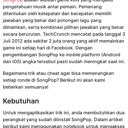
o
h
pengetahuan musik antar pemain. Pemenang
u
ditentukan oleh ketepatan dan kecepatan memilih
n
jawaban yang benar dari potongan lagu yang
a
dimainkan, serta kombinasi pilihan jawaban yang benar
g
secara berurutan. TechCrunch mencatat pada tanggal 3
o
Juli 2012 ada sekitar 2 juta orang yang aktif memainkan
game ini setiap hari di Facebook. Dengan
pengembangan SongPop ke
mobile platform
(Android
dan iOS) angka tersebut pasti sudah meningkat saat ini.
Bagaimana trik atau cheat agar bisa memenangkan
setiap ronde di SongPop? Berikut ini akan kami
beberkan semuanya!
Kebutuhan
Untuk mengaplikasikan trik ini, anda membutuhkan dua
perangkat yang sudah diinstall SongPop. Dalam artikel
berikut kami menggunakan notebook untuk mengakses