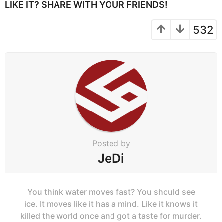
P
LIKE IT? SHARE WITH YOUR FRIENDS!
a
g
532
i
n
a
t
i
o
n
Posted by
JeDi
You think water moves fast? You should see
ice. It moves like it has a mind. Like it knows it
killed the world once and got a taste for murder.