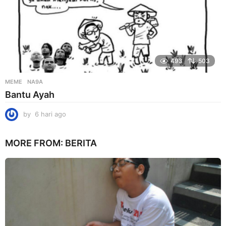
493
503
MEME
NA9A
Bantu Ayah
by
6 hari ago
6
h
a
MORE FROM:
BERITA
r
i
a
g
o