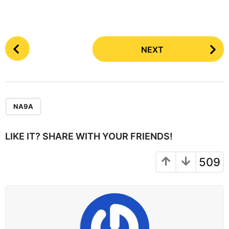
P
NEXT
o
s
t
P
a
NA9A
g
i
LIKE IT? SHARE WITH YOUR FRIENDS!
n
a
509
t
i
o
n