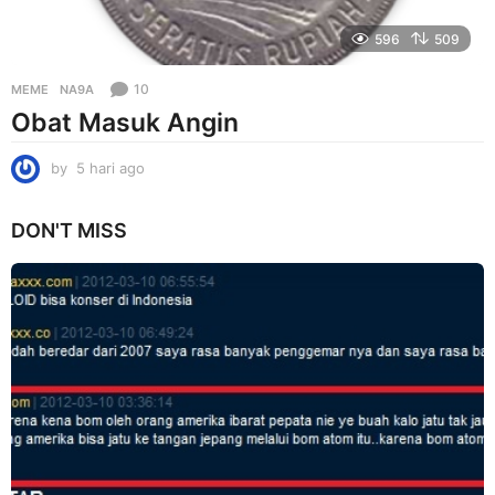
596
509
10
MEME
NA9A
Obat Masuk Angin
by
5 hari ago
5
h
a
DON'T MISS
r
i
a
g
o