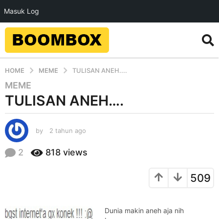
Masuk Log
HOME
MEME
TULISAN ANEH....
MEME
2
TULISAN ANEH….
t
a
h
by
2 tahun ago
2
u
t
n
a
2
818
views
a
h
g
u
509
n
o
a
2
g
t
o
Dunia makin aneh aja nih
a