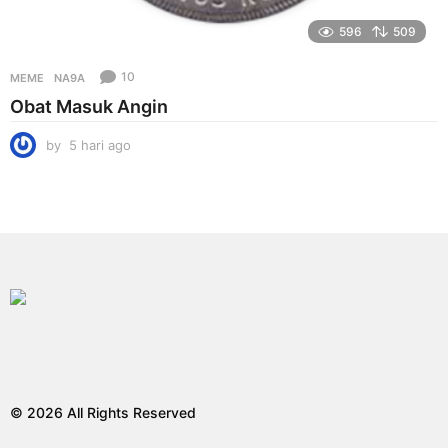
596
509
10
MEME
NA9A
Obat Masuk Angin
by
5 hari ago
5
h
a
r
i
a
g
o
© 2026 All Rights Reserved