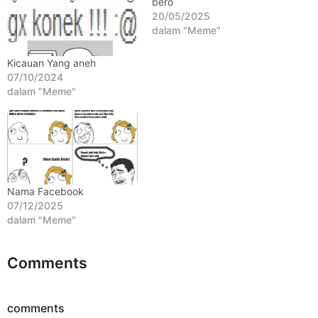
bero
h
20/05/2025
u
dalam "Meme"
n
a
Kicauan Yang aneh
07/10/2024
g
dalam "Meme"
o
Nama Facebook
07/12/2025
dalam "Meme"
Comments
comments