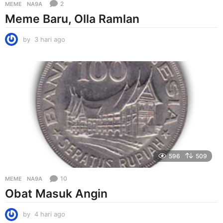
2
MEME
NA9A
Meme Baru, Olla Ramlan
by
3 hari ago
3
h
a
r
i
a
g
o
596
509
10
MEME
NA9A
Obat Masuk Angin
by
4 hari ago
4