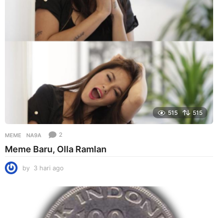
g
o
515
515
2
MEME
NA9A
Meme Baru, Olla Ramlan
by
3 hari ago
3
h
a
r
i
a