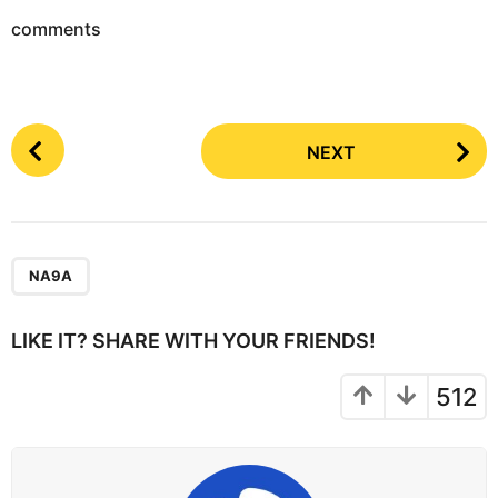
comments
P
NEXT
o
s
t
P
a
NA9A
g
i
LIKE IT? SHARE WITH YOUR FRIENDS!
n
a
512
t
i
o