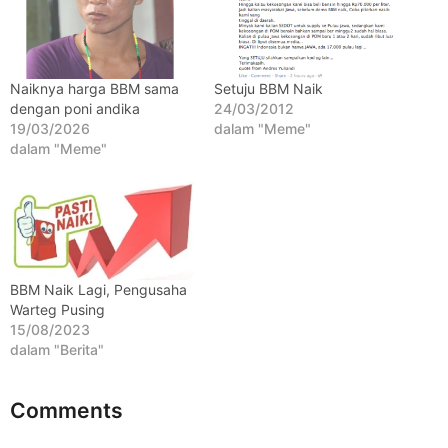
t
a
h
u
Naiknya harga BBM sama
Setuju BBM Naik
dengan poni andika
24/03/2012
n
19/03/2026
dalam "Meme"
a
dalam "Meme"
g
o
BBM Naik Lagi, Pengusaha
Warteg Pusing
15/08/2023
dalam "Berita"
Comments