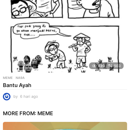
g
o
493
503
MEME
NA9A
Bantu Ayah
by
6 hari ago
6
h
a
MORE FROM:
MEME
r
i
a
g