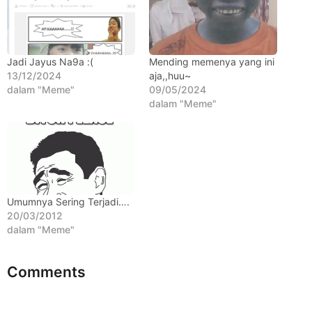
h
u
n
a
Jadi Jayus Na9a :(
Mending memenya yang ini
13/12/2024
aja,,huu~
g
dalam "Meme"
09/05/2024
o
dalam "Meme"
Umumnya Sering Terjadi….
20/03/2012
dalam "Meme"
Comments