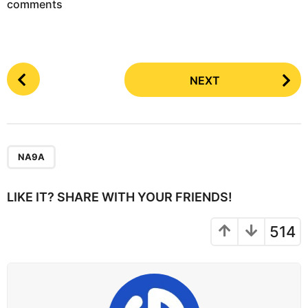
comments
P
NEXT
o
s
t
P
a
NA9A
g
i
LIKE IT? SHARE WITH YOUR FRIENDS!
n
a
514
t
i
o
n