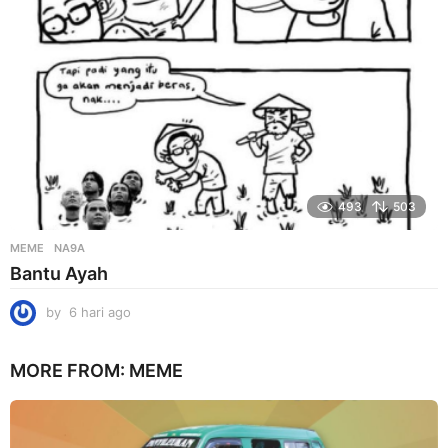
o
493
503
MEME
NA9A
Bantu Ayah
by
6 hari ago
6
h
a
MORE FROM:
MEME
r
i
a
g
o