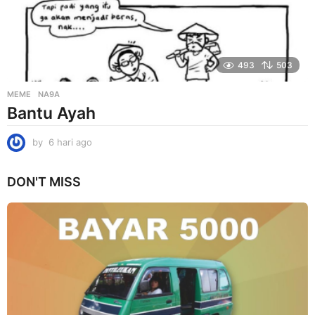
493
503
MEME
NA9A
Bantu Ayah
by
6 hari ago
6
h
a
DON'T MISS
r
i
a
g
o