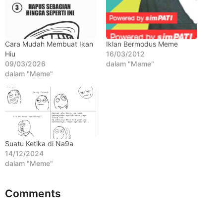
h
u
n
a
Cara Mudah Membuat Ikan
Iklan Bermodus Meme
Hiu
16/03/2012
g
09/03/2026
dalam "Meme"
o
dalam "Meme"
Suatu Ketika di Na9a
14/12/2024
dalam "Meme"
Comments