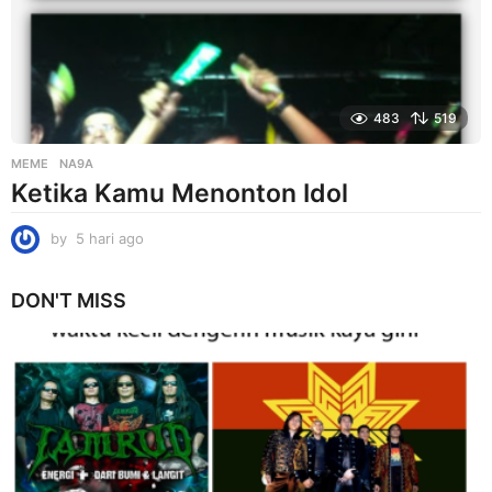
o
483
519
MEME
NA9A
Ketika Kamu Menonton Idol
by
5 hari ago
5
h
a
DON'T MISS
r
i
a
g
o