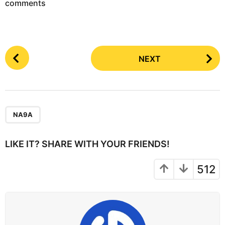
comments
P
NEXT
o
s
t
P
a
NA9A
g
i
LIKE IT? SHARE WITH YOUR FRIENDS!
n
a
512
t
i
o
n