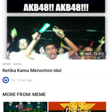
o
483
519
MEME
NA9A
Ketika Kamu Menonton Idol
by
5 hari ago
5
h
a
MORE FROM:
MEME
r
i
a
g