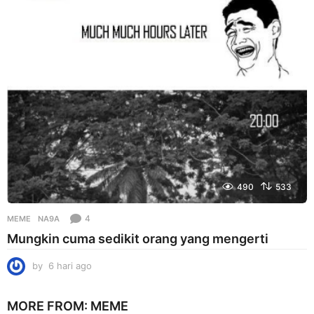
i
a
g
o
490
533
4
MEME
NA9A
Mungkin cuma sedikit orang yang mengerti
by
6 hari ago
6
h
a
MORE FROM:
MEME
r