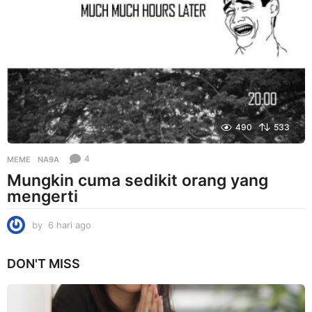
r
i
a
g
o
490
533
4
MEME
NA9A
Mungkin cuma sedikit orang yang
mengerti
by
6 hari ago
6
h
a
DON'T MISS
r
i
a
g