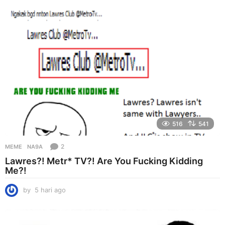
a
g
o
516
541
2
MEME
NA9A
Lawres?! Metr* TV?! Are You Fucking Kidding
Me?!
by
5 hari ago
5
h
a
r