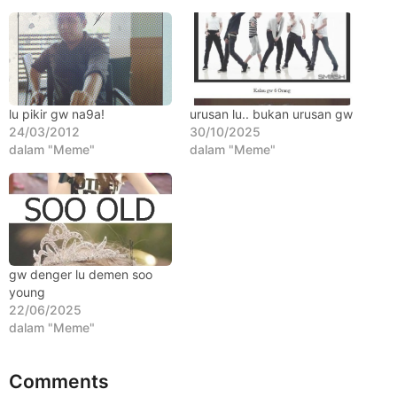
l
a
n
a
g
lu pikir gw na9a!
urusan lu.. bukan urusan gw
o
24/03/2012
30/10/2025
dalam "Meme"
dalam "Meme"
gw denger lu demen soo
young
22/06/2025
dalam "Meme"
Comments