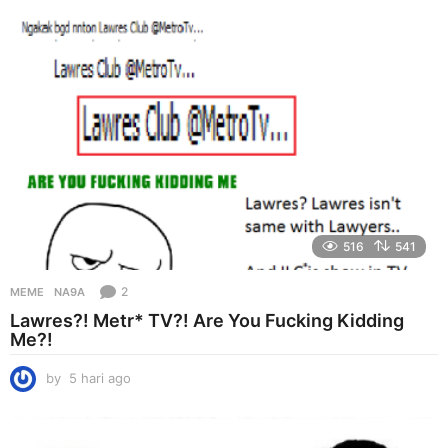
a
g
o
516
541
2
MEME
NA9A
Lawres?! Metr* TV?! Are You Fucking Kidding
Me?!
by
5 hari ago
5
h
a
r