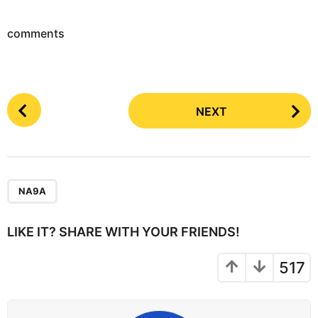
comments
P
NEXT
o
s
t
P
a
NA9A
g
i
LIKE IT? SHARE WITH YOUR FRIENDS!
n
a
517
t
i