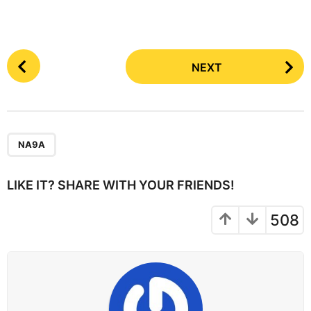
P
NEXT
o
s
t
P
a
NA9A
g
i
LIKE IT? SHARE WITH YOUR FRIENDS!
n
a
508
t
i
o
n