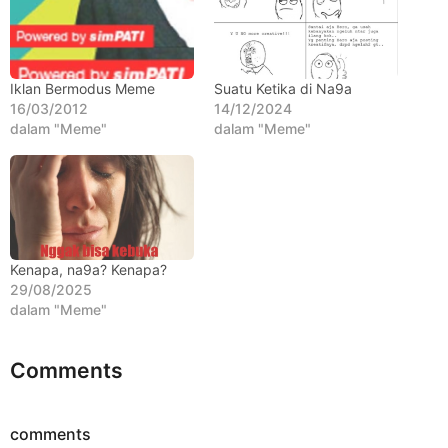
h
u
n
a
Iklan Bermodus Meme
Suatu Ketika di Na9a
16/03/2012
14/12/2024
g
dalam "Meme"
dalam "Meme"
o
Kenapa, na9a? Kenapa?
29/08/2025
dalam "Meme"
Comments
comments