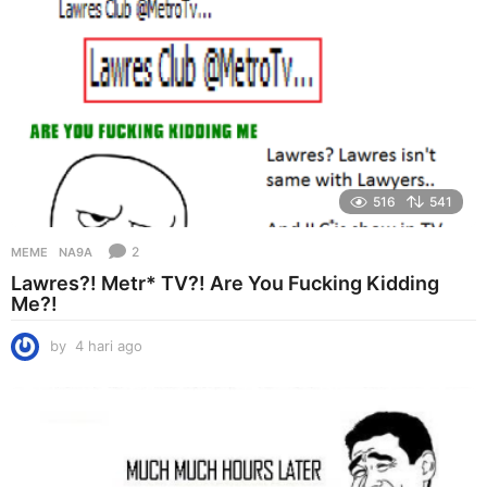
516
541
2
MEME
NA9A
Lawres?! Metr* TV?! Are You Fucking Kidding
Me?!
by
4 hari ago
4
h
a
r
i
a
g