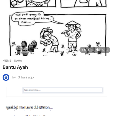
493
503
MEME
NA9A
Bantu Ayah
by
3 hari ago
3
h
a
r
i
a
g
o