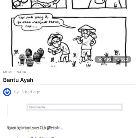
493
503
MEME
NA9A
Bantu Ayah
by
3 hari ago
3
h
a
r
i
a
g
o