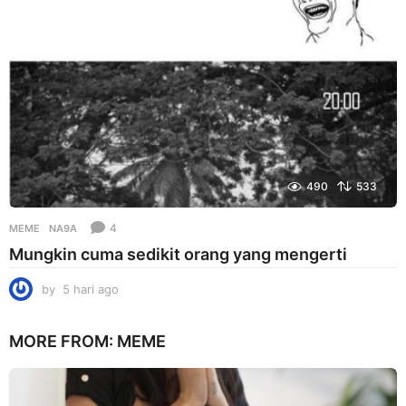
o
490
533
4
MEME
NA9A
Mungkin cuma sedikit orang yang mengerti
by
5 hari ago
5
h
a
MORE FROM:
MEME
r
i
a
g