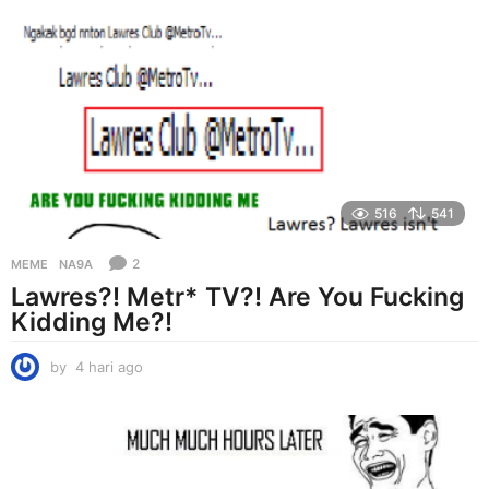
r
i
a
g
o
516
541
2
MEME
NA9A
Lawres?! Metr* TV?! Are You Fucking
Kidding Me?!
by
4 hari ago
4
h
a
r
i
a