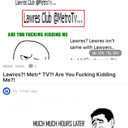
516
541
2
MEME
NA9A
Lawres?! Metr* TV?! Are You Fucking Kidding
Me?!
by
4 hari ago
4
h
a
r
i
a
g