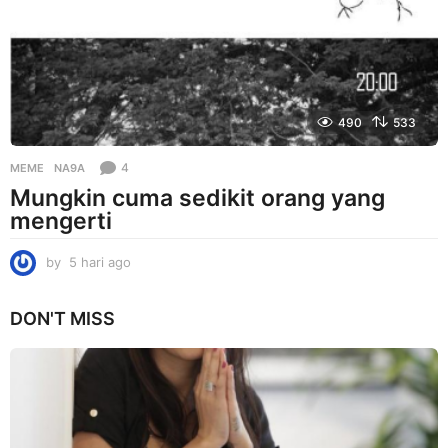
g
o
490
533
4
MEME
NA9A
Mungkin cuma sedikit orang yang
mengerti
by
5 hari ago
5
h
a
DON'T MISS
r
i
a
g
o