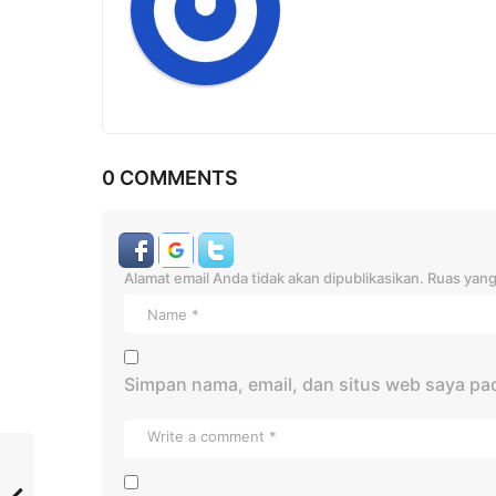
t
i
o
n
0 COMMENTS
Alamat email Anda tidak akan dipublikasikan.
Ruas yang
Simpan nama, email, dan situs web saya pa