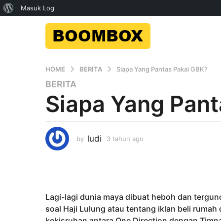
Tentang
Masuk Log
WordPress
HOME
BERITA
Siapa Yang Pantas Pakai GBK?
BERITA
3
Siapa Yang Pant
t
a
h
u
ludi
by
3 tahun ago
3
n
t
a
a
g
h
u
o
n
3
a
Lagi-lagi dunia maya dibuat heboh dan tergun
t
g
soal Haji Lulung atau tentang iklan beli ruma
o
a
kekisruhan antara One Direction dengan Timn