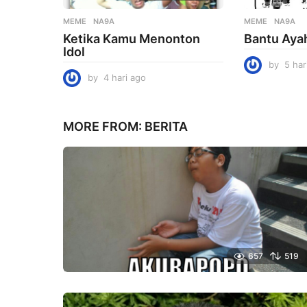
MEME
NA9A
MEME
NA9A
Ketika Kamu Menonton
Bantu Aya
Idol
by
5 har
by
4 hari ago
4
h
a
r
MORE FROM:
BERITA
i
a
g
o
657
519