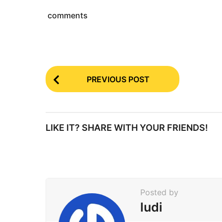
comments
P
PREVIOUS POST
o
s
t
LIKE IT? SHARE WITH YOUR FRIENDS!
P
a
g
i
Posted by
n
ludi
a